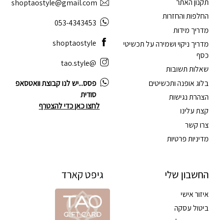
תקנון האתר
shoptaostyle@gmail.com
החלפות והחזרות
053-4343453
מדריך מידות
shoptaostyle
מדריך ניקוי ושמירה על תכשיטי
כסף
@tao.style
שאלות תשובות
בלוג אופנה ותכשיטים
פסס...יש לנו קבוצת וואטסאפ
סודית
הצהרת נגישות
לחצו כאן כדי להצטרף
קצת עלינו
צרו קשר
מדיניות פרטיות
החשבון שלי
גיפט קארד
איזור אישי
ביטול עסקה