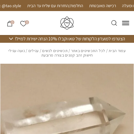
חזרה למעלה
Skip to Conten
רכישה מאובטחת
החלפות/החזרות עם שליח עד הבית
tao.style
הרשימה שלי
0
0
הצטרפו למועדון הלקוחות של טאו וקבלו 10% הנחה ישירות למייל!
עמוד הבית
/
לכל התכשיטים באתר
/
תכשיטים לנשים
/
עגילים
/ נועה-עגילי
חישוק זהב קטנים בצורה מרובעת