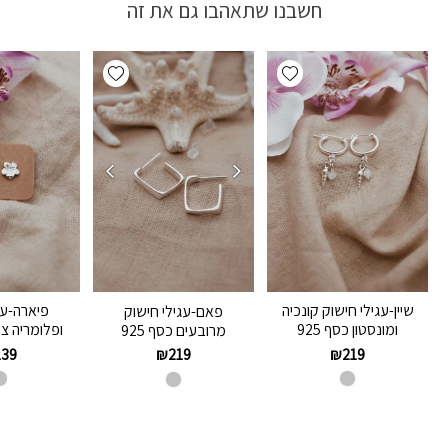
חשבנו שתאהבו גם את זה
Add wishlist
Add wishlist
שיין-עגילי חישוק קונכיה
פיארה-עג
פאם-עגילי חישוק
ומונסטון כסף 925
ופלומריה צמ
מרובעים כסף 925
139
₪
219
₪
219