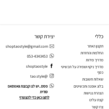
כללי
יצירת קשר
תקנון האתר
shoptaostyle@gmail.com
החלפות והחזרות
053-4343453
מדריך מידות
shoptaostyle
מדריך ניקוי ושמירה על תכשיטי
כסף
@tao.style
שאלות תשובות
בלוג אופנה ותכשיטים
פסס...יש לנו קבוצת וואטסאפ
סודית
הצהרת נגישות
לחצו כאן כדי להצטרף
קצת עלינו
צרו קשר