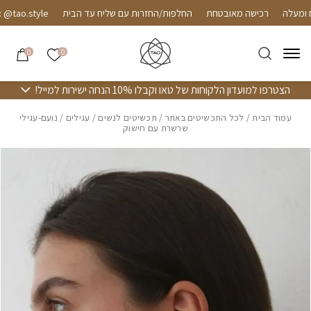
חזרה למעלה
Skip to Conten
רכישה מאובטחת
החלפות/החזרות עם שליח עד הבית
tao.style
הרשימה שלי
0
0
הצטרפו למועדון הלקוחות של טאו וקבלו 10% הנחה ישירות למייל!
עמוד הבית
/
לכל התכשיטים באתר
/
תכשיטים לנשים
/
עגילים
/ נועם-עגילי
שרשרת עם חישוק