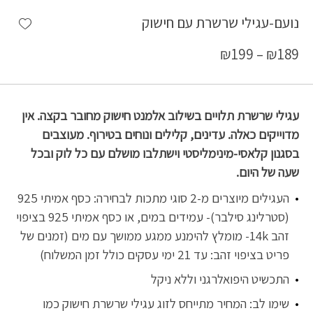
shlist
נועם-עגילי שרשרת עם חישוק
₪
199
–
₪
189
עגילי שרשרת תלויים בשילוב אלמנט חישוק מחובר בקצה. אין
מדוייקים כאלה. עדינים, קלילים ונוחים בטירוף. מעוצבים
בסגנון קלאסי-מינימליסטי וישתלבו מושלם עם כל לוק ובכל
שעה של היום.
העגילים מיוצרים מ-2 סוגי מתכות לבחירה: כסף אמיתי 925
(סטרלינג סילבר)- עמידים במים, או כסף אמיתי 925 בציפוי
זהב 14k- מומלץ להימנע ממגע ממושך עם מים (זמנים של
פריט בציפוי זהב: עד 21 ימי עסקים כולל זמן המשלוח)
התכשיט היפואלרגני וללא ניקל
שימו לב: המחיר מתייחס לזוג עגילי שרשרת חישוק כמו