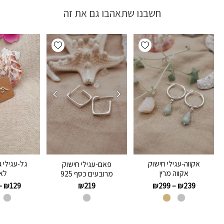
חשבנו שתאהבו גם את זה
Add wishlist
Add wishlist
אקווה-עגילי חישוק
גל-עגילי 
פאם-עגילי חישוק
אקווה מרין
לאו
מרובעים כסף 925
–
₪
129
₪
299
–
₪
239
₪
219