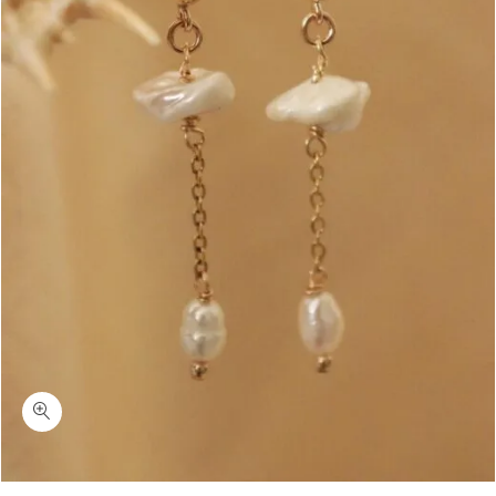
כמות נורמנדי-עגילי חישוק גולדפילד או כסף 925 עם צדף