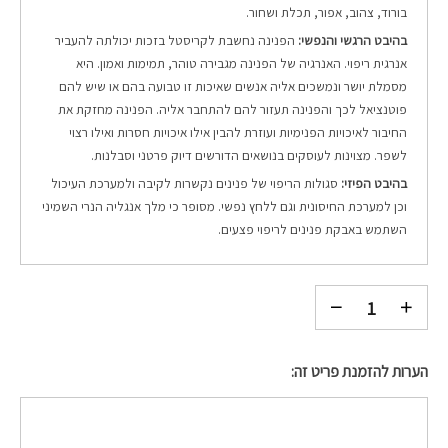
בורוד, צהוב, אפור, תכלת ושחור.
בהיבט הרגשי והנפשי:
הפנינה נחשבת לקריסטל בזכות יכולתה להעביר
אנרגית ריפוי. האנרגיה של הפנינה מגבירה טוהר, תמימות ואמון. היא
מסמלת יושר ונמשכים אליה אנשים שאיכות זו טבועה בהם או שיש להם
פוטנציאל לכך והפנינה תעזור להם להתחבר אליה. הפנינה מחזקת את
החיבור לאיכויות הפנימיות ועוזרת להבין אילו איכויות חסרות ואילו רצוי
לשפר. מצוינות לעוסקים בנושאים הדורשים דיוק פרטני וסבלנות.
בהיבט הפיזי:
סגולות הריפוי של פנינים נקשרות לקיבה ולמערכת העיכול
וכן למערכת החיסונית וגם ללחץ נפשי. מסופר כי מלך אנגליה הנרי השמיני
השתמש באבקת פנינים לריפוי פצעים.
הערות להזמנת פריט זה: