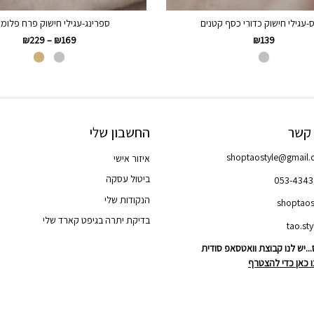
-עגילי חישוק כדורי כסף קטנים
ספרינג-עגילי חישוק פרח פלומר
₪
229
–
₪
169
₪
139
 קשר
החשבון שלי
shoptaostyle@gmail
איזור אישי
ביטול עסקה
053-434
הנקודות שלי
shoptaos
בדיקת יתרה בגיפט קארד שלי
..יש לנו קבוצת וואטסאפ סודית
 כאן כדי להצטרף