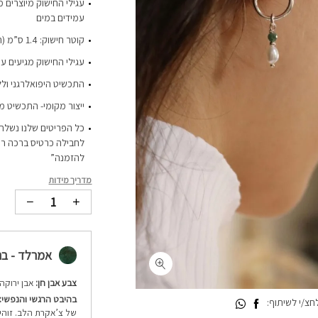
עמידים במים
קוטר חישוק: 1.4 ס”מ (החישוקים קטנים)
עגילי החישוק מגיעים ע
התכשיט היפואלרגני ולל
ייצור מקומי- התכשיט מ
כל הפריטים שלנו נשלחי
לחבילה כרטיס ברכה רי
להזמנה”
מדריך מידות
אמרלד - ברקת 
צבע אבן חן:
אבן ירוקה 
בהיבט הרגשי והנפשי:
צ/י לשיתוף:
של צ’אקרת הלב. זוהי