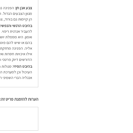
צבע אבן חן:
הפנינה נו
מגוון הצבעים הגדול. ה
הן קיימות גם בורוד, צ
בהיבט הרגשי והנפשי:
להעביר אנרגית ריפוי.
ואמון. היא מסמלת יוש
בהם או שיש להם פוטנ
אליה. הפנינה מחזקת א
אילו איכויות חסרות וא
הדורשים דיוק פרטני ו
בהיבט הפיזי:
סגולות ה
העיכול וכן למערכת הח
אנגליה הנרי השמיני ה
הערות להזמנת פריט זה: