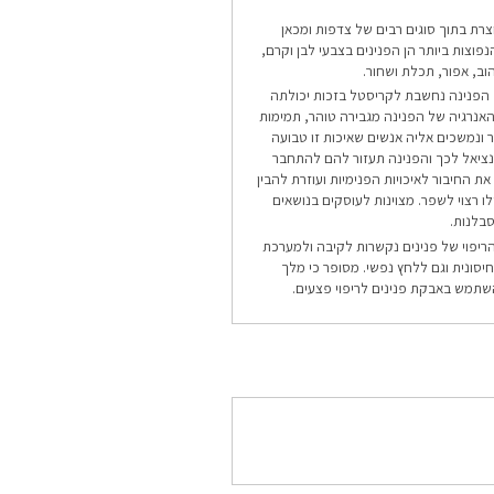
צרת בתוך סוגים רבים של צדפות ומכאן
נפוצות ביותר הן הפנינים בצבעי לבן וקרם,
הוב, אפור, תכלת ושחור.
הפנינה נחשבת לקריסטל בזכות יכולתה
 האנרגיה של הפנינה מגבירה טוהר, תמימות
ר ונמשכים אליה אנשים שאיכות זו טבועה
ציאל לכך והפנינה תעזור להם להתחבר
ת החיבור לאיכויות הפנימיות ועוזרת להבין
ילו רצוי לשפר. מצוינות לעוסקים בנושאים
סבלנות.
ריפוי של פנינים נקשרות לקיבה ולמערכת
יסונית וגם ללחץ נפשי. מסופר כי מלך
שתמש באבקת פנינים לריפוי פצעים.