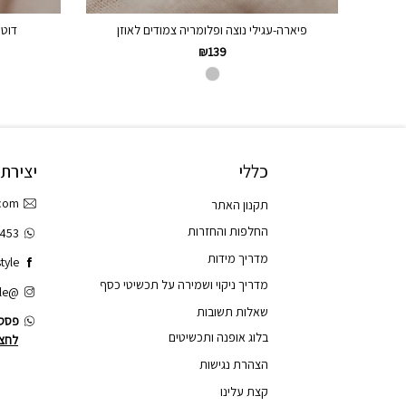
פיארה-עגילי נוצה ופלומריה צמודים לאוזן
דוטס
₪
139
כללי
יצירת
.com
תקנון האתר
החלפות והחזרות
3453
מדריך מידות
tyle
מדריך ניקוי ושמירה על תכשיטי כסף
@tao.style
שאלות תשובות
פסס.
בלוג אופנה ותכשיטים
לחצו
הצהרת נגישות
קצת עלינו