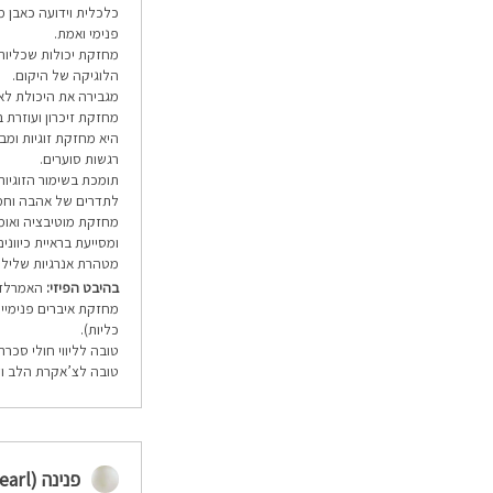
כלכלית וידועה כאבן מ
פנימי ואמת.
מחזקת יכולות שכליות
הלוגיקה של היקום.
מגבירה את היכולת לא
מחזקת זיכרון ועוזרת
היא מחזקת זוגיות ומב
רגשות סוערים.
תומכת בשימור הזוגיו
לתדרים של אהבה וחמ
מחזקת מוטיבציה ואומ
ומסייעת בראיית כיווני
מטהרת אנרגיות שליליות
בהיבט הפיזי:
האמרלד מ
מחזקת איברים פנימיים
כליות).
טובה לליווי חולי סכרת
טובה לצ’אקרת הלב ול
פנינה (Pearl)