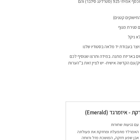
עגילי החישוק מיוצרים מכסף אמיתי 925 (סטרלינג סילבר) והם
ם סגירת מנוף
א ניקל
יוצר בעבודת יד מלאה בסטודיו שלנו
ם באריזת מתנה. במידה ותרצו שנוסיף לכם
ק/עם הקדשה אישית- יש לציין זאת ב”הערות
- איזמרגד (Emerald)
עם נגיעות שחורות
האמרלד מתפעלת ומחזקת את פעולתה
 אבן שפע חזקה, המושכת מזל ורווחה