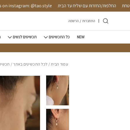
חזרה למעלה
Skip to Conten
שה מאובטחת
החלפות/החזרות עם שליח עד הבית
stagram: @tao.style
התחברות
/
הרשמה
NEW
כל התכשיטים
תכשיטים לנשים
ת
עמוד הבית
/
לכל התכשיטים באתר
/
תכשיטי