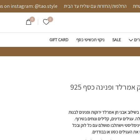
נינה כסף 925
ה מאובטחת
החלפות/החזרות עם שליח עד הבית
nstagram: @tao.style
0
0
הרשימה שלי
רים
SALE
ניקוי תכשיטי כסף
GIFT CARD
 אמרלד ופנינה כסף 925
שילוב אבני חן אמרלד ירוקות ופנינים לבנות
ה. עגילים עדינים, קלילים ונוחים בטירוף.
ינימליסטי וישתלבו מושלם עם כל לוק ובכל
 את העגילים כסט או בבודדים.