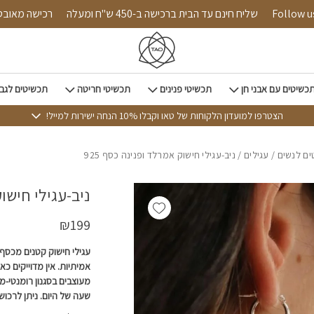
כמות ניב-עגילי חישוק אמרלד ופ
Follow us on in
שליח חינם עד הבית ברכישה ב-450 ש"ח ומעלה
רכיש
כשיטים עם אבני חן
תכשיטי פנינים
תכשיטי חריטה
תכשיטים לגב
הצטרפו למועדון הלקוחות של טאו וקבלו 10% הנחה ישירות למייל!
ם לנשים
/
עגילים
/ ניב-עגילי חישוק אמרלד ופנינה כסף 925
ניב-עגילי חישוק
Add wishlist
₪
199
עגילי חישוק קטנים מכסף ב
אמיתיות. אין מדוייקים כאל
מעוצבים בסגנון רומנטי-מ
שעה של היום. ניתן לרכוש