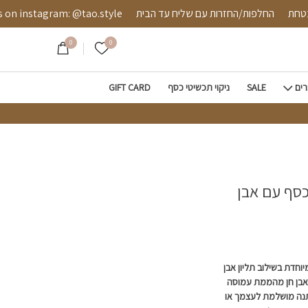
 טיפה
שה מאובטחת
החלפות/החזרות עם שליח עד הבית
stagram: @tao.style
0
0
הרשימה שלי
רים
SALE
ניקוי תכשיטי כסף
GIFT CARD
סף עם אבן
חדת בשילוב תליון אבן
אבן חן מהממת עמוסה
תנה מושלמת לעצמך או