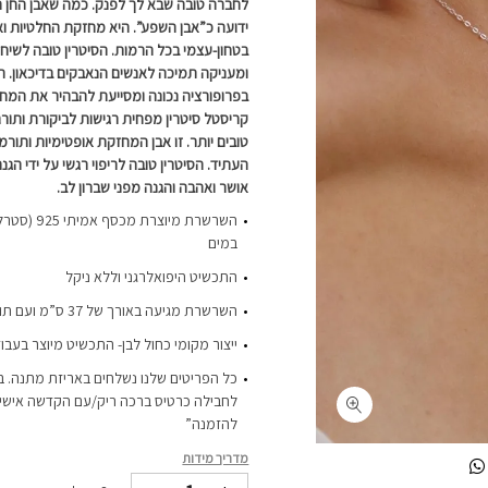
לחברה טובה שבא לך לפנק. כמה שאבן החן הזו
ידועה כ”אבן השפע”. היא מחזקת החלטיות וא
בטחון-עצמי בכל הרמות. הסיטרין טובה לשיחר
ומעניקה תמיכה לאנשים הנאבקים בדיכאון. ה
בפרופורציה נכונה ומסייעת להבהיר את המח
קריסטל סיטרין מפחית רגישות לביקורת ותורם 
טובים יותר. זו אבן המחזקת אופטימיות ותור
העתיד. הסיטרין טובה לריפוי רגשי על ידי הגנ
אושר ואהבה והגנה מפני שברון לב.
השרשרת מיוצר
במים
התכשיט היפואלרגני וללא ניקל
השרשרת מגיעה באורך של 37 ס”מ ועם תוספת הארכה של כ-4 ס”מ
ייצור מקומי כחול לבן- התכשיט מיוצר בעבו
כל הפריטים שלנו נשלחים באריזת מתנה. ב
לחבילה כרטיס ברכה ריק/עם הקדשה אישית-
להזמנה”
מדריך מידות