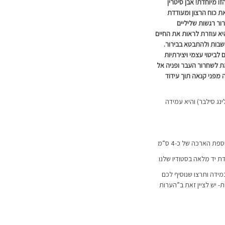
 מיוחדת! אבן סיטרין
ת כוח הרצון ומעודדת
ור רגשות שליליים
יא עוזרת לראות את החיים
שבות ולהתבטא בבירור.
לביטוי עצמי ויצירתיות
מת לשחרור העבר ופניה אל
ה מפני קנאה תוך עידוד
ת מכסף אמיתי 925 (סטרלינג סילבר) והיא עמידה
דת יד מלאה בסטודיו שלנו
מידה ותרצו שנוסיף לכם
 יש לציין זאת ב”הערות