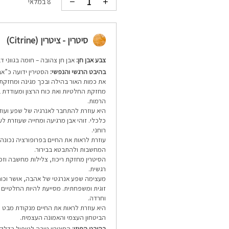
8 במלאי
סיטרין - ציטרין (Citrine)
צבע אבן חן:
אבן חן צהובה – חומה בגווני ד
בהיבט הרגשי והנפשי:
הסטירין ידועה כ”א
את כמות האור בהילה ובכך מגינה ומחזקת
מחזקת החלטיות ואת כוח הרצון ומעודדת ב
הרמות.
היא עוזרת להתחבר לאנרגיה של שפע ועוז
כלכלי. זוהי אבן מרגיעה ומחייה שעוזרת ל
רוחני.
עוזרת לראות את החיים בפרופורציה נכונה 
המחשבות ולהתבטא בבירור.
הסיטרין מחזקת ריכוז, צלילות מחשבה וזכ
רגשית.
מעצימה שפע אנרגטי של אהבה, אושר וכוח
זוגית ומשפחתית. מסייעת להיות החלטיים 
וחרדה.
היא עוזרת לראות את החיים מנקודת מבט 
הביטחון העצמי והאמונה העצמית.
בהיבט הפיזי:
הסיטרין טובה לטיפול בדלקו