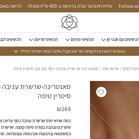
כמות סאנטרינה-שרשרת עניבה כסף עם אבן סיטרין
Follow us on ins
שליח חינם עד הבית ברכישה ב-450 ש"ח ומעלה
רכי
כשיטים עם אבני חן
תכשיטי פנינים
תכשיטי חריטה
תכשיטים לגב
הצטרפו למועדון הלקוחות של טאו וקבלו 10% הנחה ישירות למייל!
ם לנשים
/
שרשראות
/ סאנטרינה-שרשרת עניבה כסף עם אבן סיטרין טיפה
סאנטרינה-שרשרת עניבה כ
Add wishlist
סיטרין טיפה
₪
269
כמה שהיא יפה! שרשרת עניבה כסף עדינה ומיו
סיטרין צהבהבה בצורת טיפה קטנה. שרשרת 
במשמעות ובתכונות אנרגטיות עוצמתיות. מ