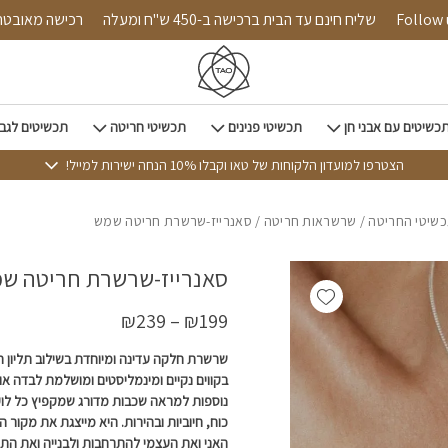
כמות סאנרייז-שרשרת חריטה שמש
Follow us on 
שליח חינם עד הבית ברכישה ב-450 ש"ח ומעלה
רכישה 
כשיטים עם אבני חן
תכשיטי פנינים
תכשיטי חריטה
תכשיטים לגב
הצטרפו למועדון הלקוחות של טאו וקבלו 10% הנחה ישירות למייל!
שיטי החריטה
/
שרשראות חריטה
/ סאנרייז-שרשרת חריטה שמש
סאנרייז-שרשרת חריטה ש
Add wishlist
₪
239
–
₪
199
שרשרת חלקה עדינה ומיוחדת בשילוב תליון 
בקווים נקיים ומינמליסטים ומושלמת לבדה א
נוספות למראה שכבות מדורג שמקפיץ כל לו
כוח, חיוביות ובהירות.
היא מייצגת את מקור ה
האני ואת העצמי להתרחבות ולבנייה ואת 