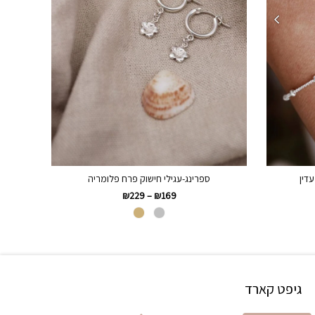
עדין
ספרינג-עגילי חישוק פרח פלומריה
₪
229
–
₪
169
גיפט קארד