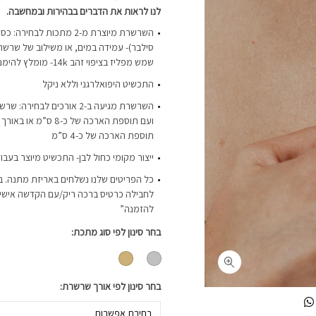
לנו לראות את הדברים בבהירות ובמחשבה.
סילבר)- עמידה במים, או משילוב של שרשרת
שמש מפליז בציפוי זהב 14k- מומלץ להימנע ממגע עם מים
התכשיט היפואלרגני וללא ניקל
תוספת הארכה של כ-4 ס”מ
ייצור מקומי כחול לבן- התכשיט מיוצר בעבו
כל הפריטים שלנו נשלחים באריזת מתנה. ב
לחבילה כרטיס ברכה ריק/עם הקדשה אישית-
להזמנה”
בחר סינון לפי סוג מתכת
בחר סינון לפי אורך שרשרת
בחירת אפשרות