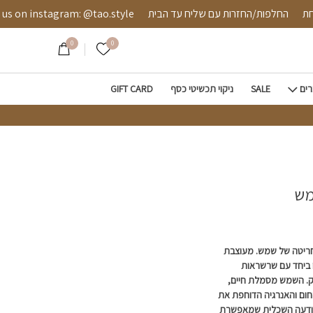
מאובטחת
החלפות/החזרות עם שליח עד הבית
 instagram: @tao.style
0
0
הרשימה שלי
רים
SALE
ניקוי תכשיטי כסף
GIFT CARD
מש
חריטה של שמש. מעוצבת
ו ביחד עם שרשראות
ק. השמש מסמלת חיים,
חום והאנרגיה הדוחפת את
התודעה השכלית שמאפשרת