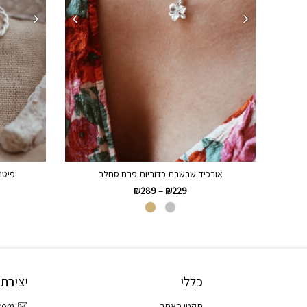
אורכיד-שרשרת כדוריות פרח סחלב
פיטנ
₪
289
–
₪
229
כללי
יצירת
.com
תקנון האתר