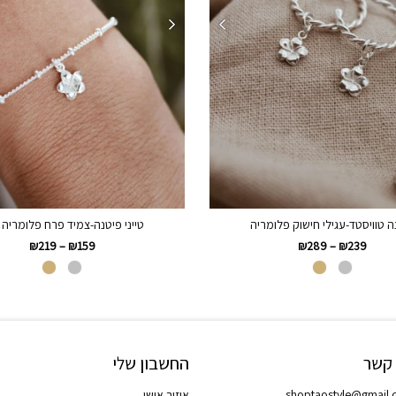
ה טוויסטד-עגילי חישוק פלומריה
טייני פיטנה-צמיד פרח פלומריה 
₪
219
–
₪
159
₪
289
–
₪
239
 קשר
החשבון שלי
shoptaostyle@gmail
איזור אישי