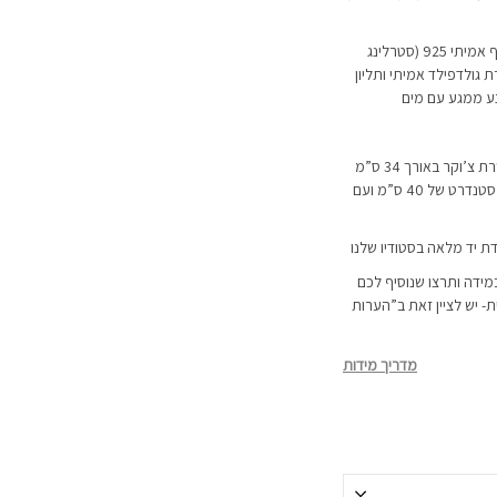
השרשרת מיוצרת מ-2 מתכות לבחירה: כסף אמיתי 925 (סטרלינג
 גולדפילד אמיתי ותליון
השרשרת מגיעה ב-2 אורכים לבחירה: שרשרת צ’וקר באורך 34 ס”מ
ועם תוספת הארכה של כ-8 ס”מ או באורך סטנדרט של 40 ס”מ ועם
דת יד מלאה בסטודיו שלנו
מידה ותרצו שנוסיף לכם
 יש לציין זאת ב”הערות
מדריך מידות