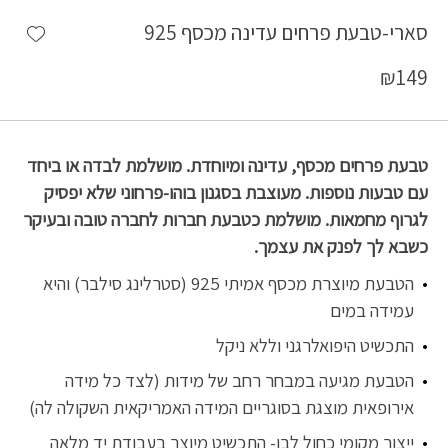
shlist
סארי-טבעת פרחים עדינה מכסף 925
₪
149
טבעת פרחים מכסף, עדינה ומיוחדת. מושלמת לבדה או ביחד
עם טבעות נוספות. מעוצבת בסגנון בוהו-פרחוני שלא יפסיק
לגרוף מחמאות. מושלמת כטבעת חברות לחברה טובה ובעיקר
כשבא לך לפנק את עצמך.
הטבעת מיוצרת מכסף אמיתי 925 (סטרלינג סילבר) והיא
עמידה במים
התכשיט היפואלרגני וללא ניקל
הטבעת מגיעה במבחר רחב של מידות (לצד כל מידה
אירופאית מוצגת בסוגריים המידה האמריקאית השקולה לה)
ייצור מקומי כחול לבן- התכשיט מיוצר בעבודת יד מלאה