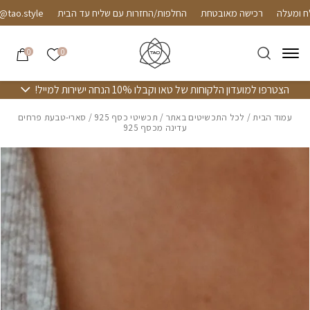
חזרה למעלה
Skip to Conten
רכישה מאובטחת
החלפות/החזרות עם שליח עד הבית
o.style
הרשימה שלי
0
0
הצטרפו למועדון הלקוחות של טאו וקבלו 10% הנחה ישירות למייל!
עמוד הבית
/
לכל התכשיטים באתר
/
תכשיטי כסף 925
/ סארי-טבעת פרחים
עדינה מכסף 925