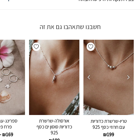
חשבנו שתאהבו גם את זה
Add wishlist
Add wishlist
אורסולה-שרשרת
ספרינג-עג
טריו-שרשרת כדוריות
כדוריות סוסון ים כסף
פרח פל
עם חרוזי כסף 925
925
–
₪
169
₪
199