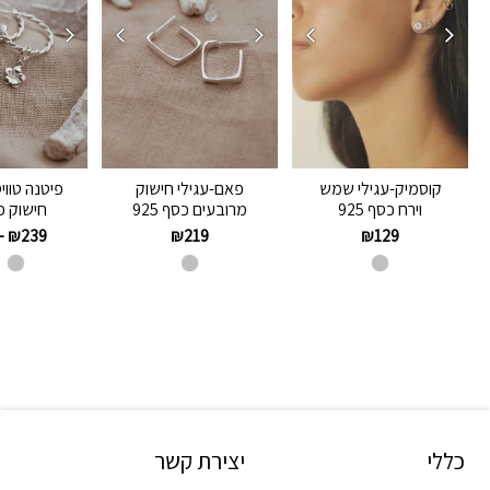
קוסמיק-עגילי שמש
פאם-עגילי חישוק
פיטנה טווי
וירח כסף 925
מרובעים כסף 925
חישוק פ
–
₪
239
₪
219
₪
129
כללי
יצירת קשר