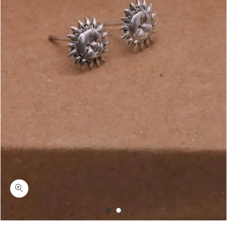
כמות סולארי-עגילי שמש צמודים לאוזן כסף 925