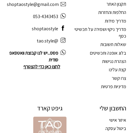
תקנון האתר
shoptaostyle@gmail.com
החלפות והחזרות
053-4343453
מדריך מידות
shoptaostyle
מדריך ניקוי ושמירה על תכשיטי
כסף
@tao.style
שאלות תשובות
בלוג אופנה ותכשיטים
פסס...יש לנו קבוצת וואטסאפ
סודית
הצהרת נגישות
לחצו כאן כדי להצטרף
קצת עלינו
צרו קשר
מדיניות פרטיות
החשבון שלי
גיפט קארד
איזור אישי
ביטול עסקה