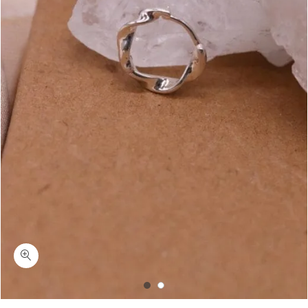
כמות סולה-עגיל קונץ' מלופף (עם חור)