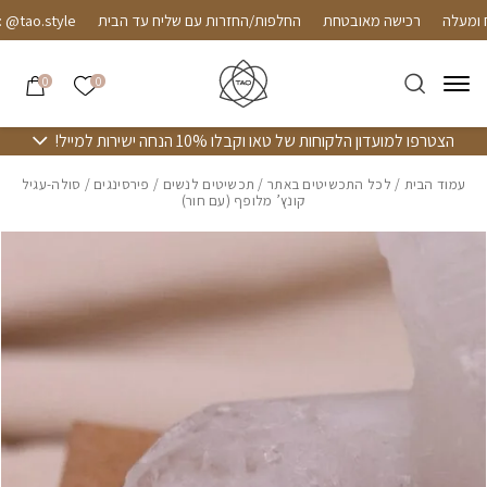
חזרה למעלה
Skip to Conten
רכישה מאובטחת
החלפות/החזרות עם שליח עד הבית
tao.style
הרשימה שלי
0
0
הצטרפו למועדון הלקוחות של טאו וקבלו 10% הנחה ישירות למייל!
עמוד הבית
/
לכל התכשיטים באתר
/
תכשיטים לנשים
/
פירסינגים
/ סולה-עגיל
קונץ’ מלופף (עם חור)