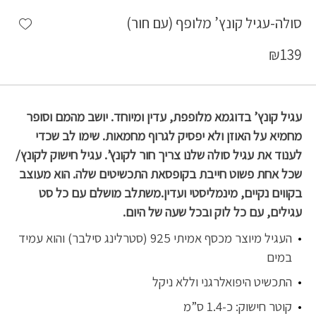
shlist
סולה-עגיל קונץ’ מלופף (עם חור)
₪
139
עגיל קונץ’ בדוגמא מלופפת, עדין ומיוחד. יושב מהמם וסופר
מחמיא על האוזן ולא יפסיק לגרוף מחמאות. שימו לב שכדי
לענוד את עגיל סולה שלנו צריך חור לקונץ’. עגיל חישוק לקונץ/
שכל אחת פשוט חייבת בקופסאת התכשיטים שלה. הוא מעוצב
בקווים נקיים, מינמליסטי ועדין.משתלב מושלם עם כל סט
עגילים, עם כל לוק ובכל שעה של היום.
העגיל מיוצר מכסף אמיתי 925 (סטרלינג סילבר) והוא עמיד
במים
התכשיט היפואלרגני וללא ניקל
קוטר חישוק: כ-1.4 ס”מ