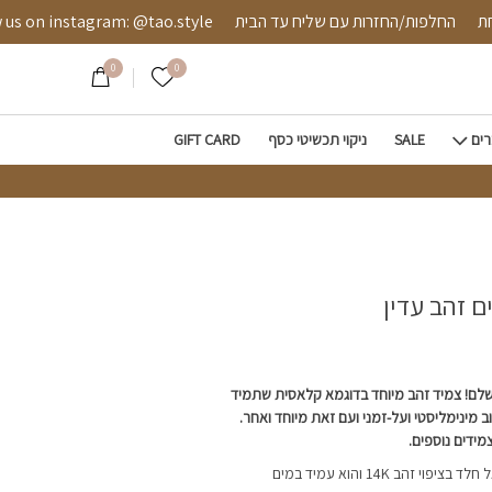
דין
אובטחת
החלפות/החזרות עם שליח עד הבית
 instagram: @tao.style
0
0
הרשימה שלי
רים
SALE
ניקוי תכשיטי כסף
GIFT CARD
 זהב עדין
לם! צמיד זהב מיוחד בדוגמא קלאסית שתמיד
ב מינימליסטי ועל-זמני ועם זאת מיוחד ואחר.
מידים נוספים.
הצמיד מיוצר מפלדת אל חלד בציפוי זהב 14K והוא עמיד במים