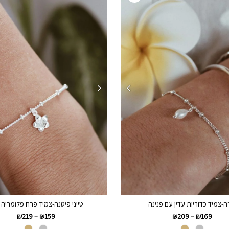
ה-צמיד כדוריות עדין עם פנינה
טייני פיטנה-צמיד פרח פלומריה 
₪
219
–
₪
159
₪
209
–
₪
169