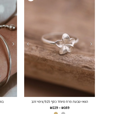
הוואי-טבעת פרח מיוחד כסף 925/ציפוי זהב
בור
₪
229
–
₪
169