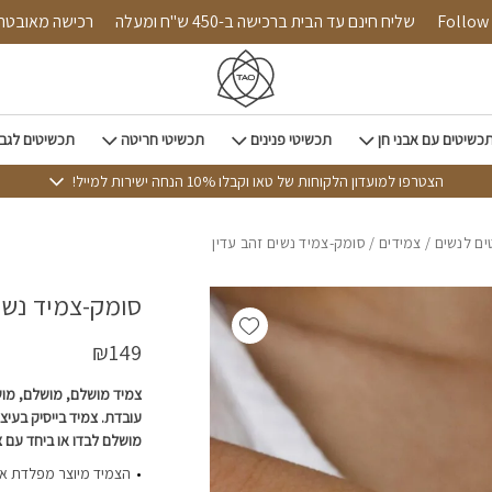
כמות סומק-צמיד נשים זהב ע
Follow us on
שליח חינם עד הבית ברכישה ב-450 ש"ח ומעלה
רכישה מ
כשיטים עם אבני חן
תכשיטי פנינים
תכשיטי חריטה
תכשיטים לגב
הצטרפו למועדון הלקוחות של טאו וקבלו 10% הנחה ישירות למייל!
ם לנשים
/
צמידים
/ סומק-צמיד נשים זהב עדין
סומק-צמיד נשים
Add wishlist
₪
149
צמיד מושלם, מושלם, מוש
עובדת. צמיד בייסיק בעיצו
מושלם לבדו או ביחד עם צ