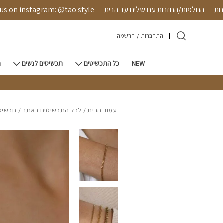
חזרה למעלה
Skip to Conten
מאובטחת
החלפות/החזרות עם שליח עד הבית
 instagram: @tao.style
התחברות
/
הרשמה
NEW
כל התכשיטים
תכשיטים לנשים
ת
עמוד הבית
/
לכל התכשיטים באתר
/
תכשיטי