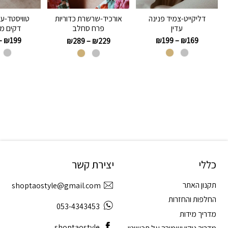
דליקייט-צמיד פנינה
טוויסטד-עג
אורכיד-שרשרת כדוריות
עדין
דקים מ
פרח סחלב
–
₪
199
₪
199
–
₪
169
₪
289
–
₪
229
כללי
יצירת קשר
תקנון האתר
shoptaostyle@gmail.com
החלפות והחזרות
053-4343453
מדריך מידות
shoptaostyle