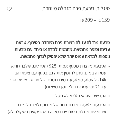
shlist
סיגלית-טבעת פרח מנדלה מיוחדת
₪
209
–
₪
159
טבעת מנדלה עגולה בצורת פרח מיוחדת בטירוף. טבעת
עדינה וסופר מחמיאה. מהממת לבדה או ביחד עם טבעות
נוספות למראה עמוס יותר שלא יפסיק לגרוף מחמאות.
הטבעת מיוצרת מכסף אמיתי 925 (סטרלינג סילבר) והיא
עמידה במים. ניתן להזמין אותה גם בכסף עם ציפוי זהב
14k- להימנע ממגע עם מים (זמנים של פריט בציפוי זהב:
עד 21 ימי עסקים כולל זמן המשלוח)
התכשיט היפואלרגני וללא ניקל
הטבעת מגיעה במבחר רחב של מידות (לצד כל מידה
אירופאית מוצגת בסוגריים המידה האמריקאית השקולה לה)