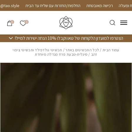
חזרה למעלה
Skip to Conten
רכישה מאובטחת
החלפות/החזרות עם שליח עד הבית
ao.style
הרשימה שלי
0
0
הצטרפו למועדון הלקוחות של טאו וקבלו 10% הנחה ישירות למייל!
עמוד הבית
/
לכל התכשיטים באתר
/
תכשיטי גולדפילד ותכשיטי ציפוי
זהב
/ סיגלית-טבעת פרח מנדלה מיוחדת