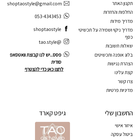
תקנון האתר
shoptaostyle@gmail.com
החלפות והחזרות
053-4343453
מדריך מידות
shoptaostyle
מדריך ניקוי ושמירה על תכשיטי
כסף
@tao.style
שאלות תשובות
בלוג אופנה ותכשיטים
פסס...יש לנו קבוצת וואטסאפ
סודית
הצהרת נגישות
לחצו כאן כדי להצטרף
קצת עלינו
צרו קשר
מדיניות פרטיות
החשבון שלי
גיפט קארד
איזור אישי
ביטול עסקה