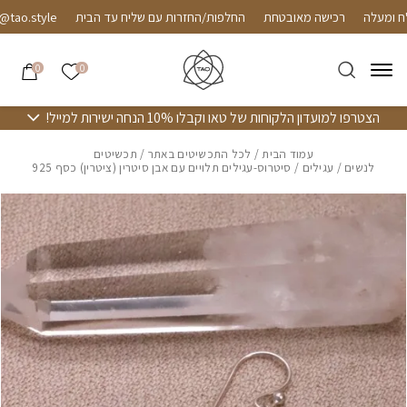
חזרה למעלה
Skip to Conten
רכישה מאובטחת
החלפות/החזרות עם שליח עד הבית
.style
אזל מהמלאי
הרשימה שלי
0
0
הצטרפו למועדון הלקוחות של טאו וקבלו 10% הנחה ישירות למייל!
עמוד הבית
/
לכל התכשיטים באתר
/
תכשיטים
לנשים
/
עגילים
/ סיטרוס-עגילים תלויים עם אבן סיטרין (ציטרין) כסף 925