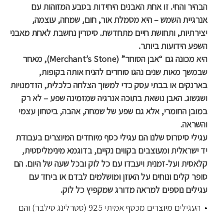
הבהיר והחי. זו אחת האבנים היחידות בטבע המזוהות עם
אנרגיית השמש – היא מסמלת אור, חום, שמחה, עוצמה,
יצירתיות, ותחושת חיים מתחדשת.
סיטרין נחשבת לאחת מאבני
השפע הידועות ביותר.
היא מכונה גם “אבן הסוחר” (Merchant’s Stone), מאחר
שבמשך מאות שנים נהגו סוחרים להניח אותה בקופות,
בארנקים או בבתי עסק כדי למשוך הצלחה כלכלית, הזדמנויות
ושגשוג. האבן נושאת בתוכה אנרגיה שמזמינה שפע – לא רק
במובן החומרי, אלא גם שפע של שמחה, אהבה, ביטחון עצמי
והשראה.
עגילי סיטרוס שלנו הם עגילי כסף מיוחדים המיוצרים בעבודת
יד ישראלית ומעוצבים בקווים נקיים, בדוגמא מינימליסטית,
קלאסית ועל-זמנית ויעבדו עם כל לוק ובכל שעה של היום. הם
סופר קלים ונוחים על האוזן ומושלמים לבדם או ביחד עם
עגילים נוספים למראה מדורג שמקפיץ כל לוק.
העגילים מיוצרים מכסף אמיתי 925 (סטרלינג סילבר) והם