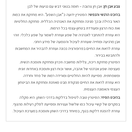
צבע אבן חן:
אבן חן צהובה – חומה בגווני דבש עם נגיעות של לבן
בהיבט הרגשי והנפשי:
הסטירין ידועה כ”אבן השפע”. היא מחזקת את כמות
האור בהילה ובכך מגינה ומחזקת את האנרגיה הכללית. מחזקת החלטיות
ואת כוח הרצון ומעודדת בטחון-עצמי בכל הרמות.
היא עוזרת להתחבר לאנרגיה של שפע ועוזרת לשמור על שפע כלכלי. זוהי
אבן מרגיעה ומחייה שעוזרת לעיכול והטמעה של מידע רוחני.
עוזרת לראות את החיים בפרופורציה נכונה ועוזרת להבהיר את המחשבות
ולהתבטא בבירור.
הסיטרין מחזקת ריכוז, צלילות מחשבה וזכרון ומחזקת ותומכת רגשית.
מעצימה שפע אנרגטי של אהבה, אושר וכוח רצון ותומכת באחדות זוגית
ומשפחתית. מסייעת להיות החלטיים ומורידה רמות של פחד וחרדה.
היא עוזרת לראות את החיים מנקודת מבט מאוזנת ומחזקת את הביטחון
העצמי והאמונה העצמית.
בהיבט הפיזי:
הסיטרין טובה לטיפול בדלקות בדרכי השתן. היא מקלה
במקרים של קשיי עיכול כמו שלשול ועצירות ומסייעת לסלק רעילות מהגוף.
עוזרת להפגת דלקות בגוף, במיוחד בדרכי השתן ותומכת במערכת העיכול.