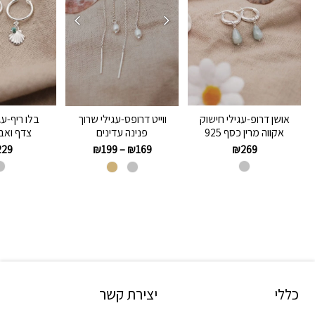
אושן דרופ-עגילי חישוק
בלו ריף-עג
ווייט דרופס-עגילי שרוך
אקווה מרין כסף 925
צדף ואבן
פנינה עדינים
229
₪
269
₪
199
–
₪
169
כללי
יצירת קשר