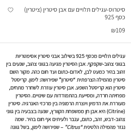
shlist
סיטרוס-עגילים תלויים עם אבן סיטרין (ציטרין)
כסף 925
₪
109
עגילים תלויים מכסף 925 בשילוב אבני סיטרין אסימטריות
בגווני צהוב-שקפקף. אבן הסיטרין מגיעה בגווני צהוב, שנעים בין
זהוב בהיר כמעט לבן, לאדום-כתום ועד חום כהה. מקור השם
סיטרין מהמילה הצרפתית “סיטרון” שפירושה: לימון. קריסטל
סיטרין הוא קריסטל השפע. אבן סיטרין עוזרת לשחרר מתחים,
מפחיתה חרדה, ומסייעת בהתמודדות עם שינויים. הסיטרין
מעוררת את הדמיון ויוצרת הרמוניה בין מרכזי האנרגיה.
סיטרין
(Citrine) היא אבן חן ממשפחת הקוורץ, שנעה בצבעיה בין גווני
צהוב-דבש, זהב, כתום, ענבר ולעיתים אף חום בהיר. שמה
נגזר מהמילה הלטינית
“Citrus”
– שפירושה לימון, בשל גוונה