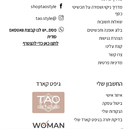
shoptaostyle
מדריך ניקוי ושמירה על תכשיטי
כסף
@tao.style
שאלות תשובות
בלוג אופנה ותכשיטים
פסס...יש לנו קבוצת וואטסאפ
סודית
הצהרת נגישות
לחצו כאן כדי להצטרף
קצת עלינו
צרו קשר
מדיניות פרטיות
החשבון שלי
גיפט קארד
איזור אישי
ביטול עסקה
הנקודות שלי
בדיקת יתרה בגיפט קארד שלי