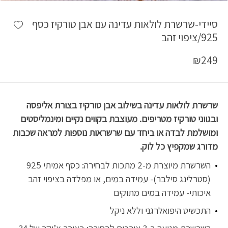
כמות סיידי-שרשרת לולאות עדינה עם אבן טורקיז כסף 925/ציפוי זהב
shlist
סיידי-שרשרת לולאות עדינה עם אבן טורקיז כסף
925/ציפוי זהב
₪
249
שרשרת לולאות עדינה בשילוב אבן טורקיז בצורת אליפסה
ובגווני טורקיז מטריפים. מעוצבת בקווים נקיים ומינמליסטים
ומושלמת לבדה או ביחד עם שרשראות נוספות למראה שכבות
מדורג שמקפיץ כל לוק.
השרשרת מיוצרת מ-2 מתכות לבחירה: כסף אמיתי 925
(סטרלינג סילבר)- עמידה במים, או מפלדה בציפוי זהב
איכותי- עמידה במים מתוקים
התכשיט היפואלרגני וללא ניקל