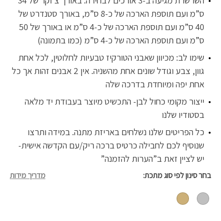
השרשרת מגיעה ב-3 אורכים לבחירה: באורך צ’וקר של 34
ס”מ ועם תוספת הארכה של כ-8 ס”מ, באורך סטנדרט של
40 ס”מ ועם תוספת הארכה של כ-4 ס”מ או באורך של 50
ס”מ ועם תוספת הארכה של כ-4 ס”מ (כמו בתמונה)
שימו לב: מכיוון שאבני הטורקיז טבעיות לחלוטין, לכל אחת
גוון, צבע וגודל שונים אחת מהשניה. אין 2 אבנים זהות אך כל
אחת יפה ומיוחדת בדרכה שלה
ייצור מקומי כחול לבן- התכשיט מיוצר בעבודת יד מלאה
בסטודיו שלנו
כל הפריטים שלנו נשלחים באריזת מתנה. במידה ותרצו
שנוסיף לכם לחבילה כרטיס ברכה ריק/עם הקדשה אישית-
יש לציין זאת ב”הערות להזמנה”
בחר סינון לפי סוג מתכת
מדריך מידות