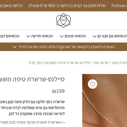
כמות סיילנס-שרשרת טיפה משובצת כסף 925
Follow us on 
שליח חינם עד הבית ברכישה ב-450 ש"ח ומעלה
רכישה 
כשיטים עם אבני חן
תכשיטי פנינים
תכשיטי חריטה
תכשיטים לגב
הצטרפו למועדון הלקוחות של טאו וקבלו 10% הנחה ישירות למייל!
ם לנשים
/
שרשראות
/ סיילנס-שרשרת טיפה משובצת כסף 925
סיילנס-שרשרת טיפה משובצת
Add wishlist
₪
199
שרשרת כסף חלקה עם תליון טיפה קטן בשיבוץ
מינימליסטי-נקי והיא מושלמת לבדה או ביחד
למראה שכבות מדורג שמקפיץ כל לוק.
השרשרת מיוצר