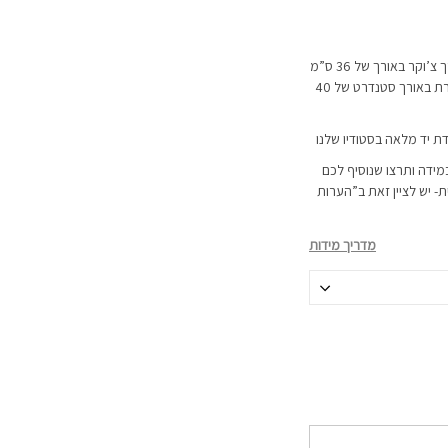
השרשרת מגיעה ב-2 אורכים לבחירה: באורך צ’וקר באורך של 36 ס”מ
פלוס תוספת הארכה של כ-8 ס”מ או שרשרת באורך סטנדרט של 40
דת יד מלאה בסטודיו שלנו
מידה ותרצו שנוסיף לכם
 יש לציין זאת ב”הערות
מדריך מידות