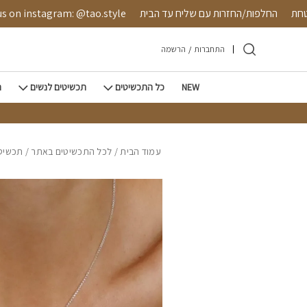
חזרה למעלה
Skip to Conten
 מאובטחת
החלפות/החזרות עם שליח עד הבית
instagram: @tao.style
התחברות
/
הרשמה
NEW
כל התכשיטים
תכשיטים לנשים
ת
עמוד הבית
/
לכל התכשיטים באתר
/
תכשיטי