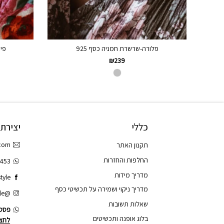
פלורה-שרשרת חמניה כסף 925
פיי
₪
239
כללי
יצירת
.com
תקנון האתר
החלפות והחזרות
3453
מדריך מידות
tyle
מדריך ניקוי ושמירה על תכשיטי כסף
@tao.style
שאלות תשובות
פסס.
בלוג אופנה ותכשיטים
לחצו