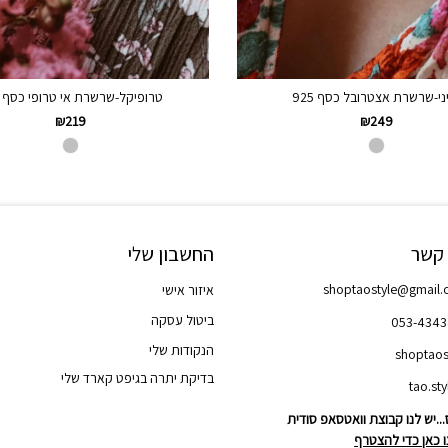
ני-שרשרת אצטרובל כסף 925
טרופיקל-שרשרת אי טרופי כסף 925
₪
219
₪
249
 קשר
החשבון שלי
shoptaostyle@gmail
איזור אישי
ביטול עסקה
053-434
הנקודות שלי
shoptaos
בדיקת יתרה בגיפט קארד שלי
..יש לנו קבוצת וואטסאפ סודית
 כאן כדי להצטרף