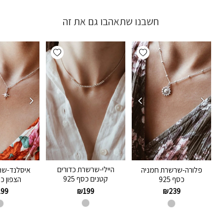
חשבנו שתאהבו גם את זה
Add wishlist
Add wishlist
היילי-שרשרת כדורים
פלורה-שרשרת חמניה
איסלנד-שר
קטנים כסף 925
כסף 925
הצפון כסף
₪
199
199
₪
239