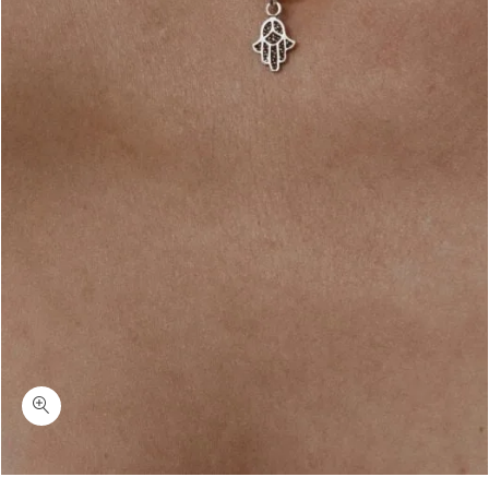
כמות סייף-שרשרת חמסה עדינה לאישה כסף 925