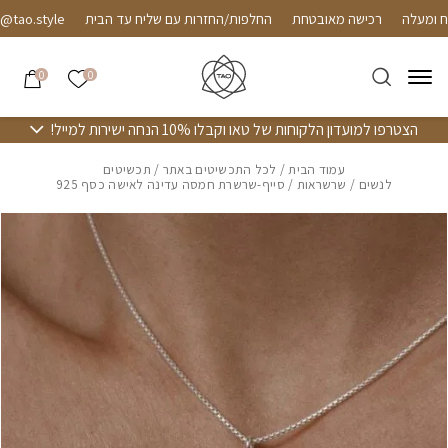
חזרה למעלה
Skip to Conten
רכישה מאובטחת
החלפות/החזרות עם שליח עד הבית
o.style
הרשימה שלי
0
0
הצטרפו למועדון הלקוחות של טאו וקבלו 10% הנחה ישירות למייל!
עמוד הבית
/
לכל התכשיטים באתר
/
תכשיטים
לנשים
/
שרשראות
/ סייף-שרשרת חמסה עדינה לאישה כסף 925