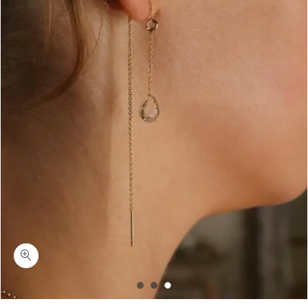
כמות סילי-עגילי זהב משובצים ארוכים לאישה