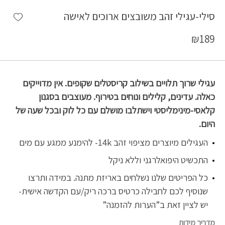
shlist
סילי-עגילי זהב משובצים ארוכים לאישה
₪
189
עגילי שרוך תלויים בשילוב קריסטלים שקופים. אין מדוייקים
כאלה. עדינים, קלילים ונוחים בטירוף. מעוצבים בסגנון
קלאסי-מינימליסטי וישתלבו מושלם עם כל לוק ובכל שעה של
היום.
העגילים מיוצרים מציפוי זהב 14k- להימנע ממגע עם מים
התכשיט היפואלרגני וללא ניקל
כל הפריטים שלנו נשלחים באריזת מתנה. במידה ותרצו
שנוסיף לכם לחבילה כרטיס ברכה ריק/עם הקדשה אישית-
יש לציין זאת ב”הערות להזמנה”
מדריך מידות