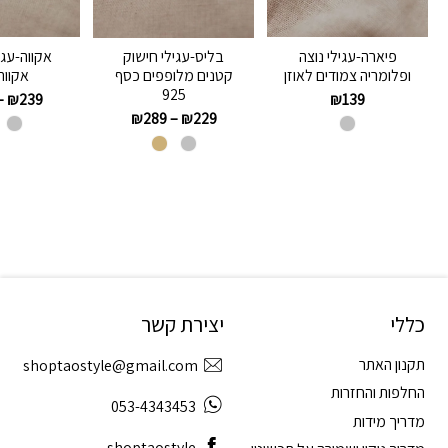
פיארה-עגילי נוצה
אקווה-עגי
בליס-עגילי חישוק
ופלומריה צמודים לאוזן
אקווה
קטנים מלופפים כסף
925
–
₪
239
₪
139
₪
289
–
₪
229
כללי
יצירת קשר
תקנון האתר
shoptaostyle@gmail.com
החלפות והחזרות
053-4343453
מדריך מידות
shoptaostyle