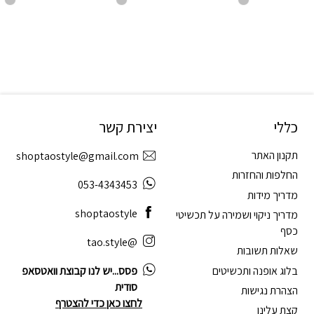
כללי
יצירת קשר
תקנון האתר
shoptaostyle@gmail.com
החלפות והחזרות
053-4343453
מדריך מידות
shoptaostyle
מדריך ניקוי ושמירה על תכשיטי
כסף
@tao.style
שאלות תשובות
בלוג אופנה ותכשיטים
פסס...יש לנו קבוצת וואטסאפ
סודית
הצהרת נגישות
לחצו כאן כדי להצטרף
קצת עלינו