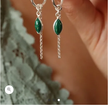
כמות סימפוני-עגילי חישוק מלכית ירוקה בצורת עין כסף 925