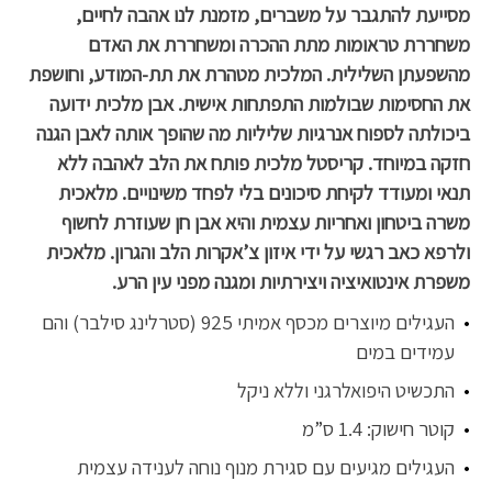
מסייעת להתגבר על משברים, מזמנת לנו אהבה לחיים,
משחררת טראומות מתת ההכרה ומשחררת את האדם
מהשפעתן השלילית. המלכית מטהרת את תת-המודע, וחושפת
את החסימות שבולמות התפתחות אישית. אבן מלכית ידועה
ביכולתה לספוח אנרגיות שליליות מה שהופך אותה לאבן הגנה
חזקה במיוחד. קריסטל מלכית פותח את הלב לאהבה ללא
תנאי ומעודד לקיחת סיכונים בלי לפחד משינויים. מלאכית
משרה ביטחון ואחריות עצמית והיא אבן חן שעוזרת לחשוף
ולרפא כאב רגשי על ידי איזון צ’אקרות הלב והגרון. מלאכית
משפרת אינטואיציה ויצירתיות ומגנה מפני עין הרע.
העגילים מיוצרים מכסף אמיתי 925 (סטרלינג סילבר) והם
עמידים במים
התכשיט היפואלרגני וללא ניקל
קוטר חישוק: 1.4 ס”מ
העגילים מגיעים עם סגירת מנוף נוחה לענידה עצמית