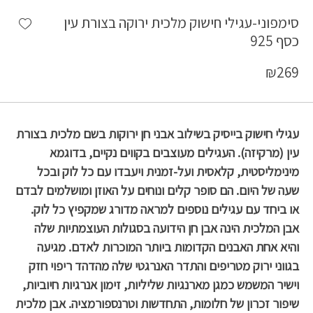
shlist
סימפוני-עגילי חישוק מלכית ירוקה בצורת עין
כסף 925
₪
269
עגילי חישוק בייסיק בשילוב אבני חן ירוקות בשם מלכית בצורת
עין (מרקיזה). העגילים מעוצבים בקווים נקיים, בדוגמא
מינימליסטית, קלאסית ועל-זמנית ויעבדו עם כל לוק ובכל
שעה של היום. הם סופר קלים ונוחים על האוזן ומושלמים לבדם
או ביחד עם עגילים נוספים למראה מדורג שמקפיץ כל לוק.
אבן המלכית הינה אבן חן הידועה בסגולות העוצמתיות שלה
והיא אחת האבנים הקדומות ביותר המוכרות לאדם. מגיעה
בגווני ירוק מטריפים והתדר האנרגטי שלה מהדהד ריפוי חזק
וישיר המשמש כמגן מארנגיות שליליות, זימון אנרגיות חיוביות,
שיפור זכרון של חלומות, התחדשות וטרנספורמציה. אבן מלכית