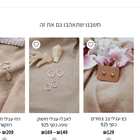
חשבנו שתאהבו גם את זה
Add wishlist
Add wishlist
בץ-עגילי צב צמודים
לאבלי-עגילי חישוק
רוזי-עגילי ח
כסף 925
טיפה כסף 925
רוזקוור
₪
129
–
₪
209
₪
169
–
₪
149