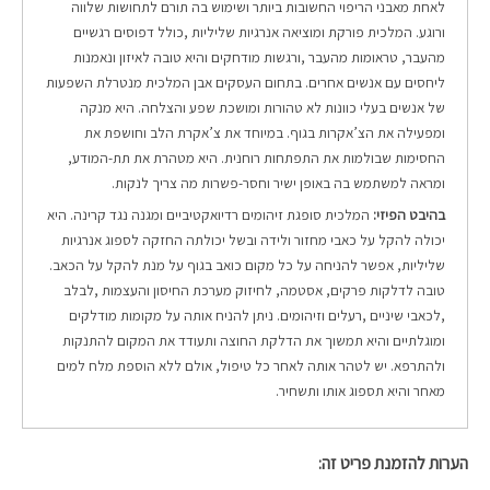
לאחת מאבני הריפוי החשובות ביותר ושימוש בה תורם לתחושות שלווה
ורוגע. המלכית פורקת ומוציאה אנרגיות שליליות ,כולל דפוסים רגשיים
מהעבר, טראומות מהעבר ,ורגשות מודחקים והיא טובה לאיזון ונאמנות
ליחסים עם אנשים אחרים. בתחום העסקים אבן המלכית מנטרלת השפעות
של אנשים בעלי כוונות לא טהורות ומושכת שפע והצלחה. היא מנקה
ומפעילה את הצ’אקרות בגוף. במיוחד את צ’אקרת הלב וחושפת את
החסימות שבולמות את התפתחות רוחנית. היא מטהרת את תת-המודע,
ומראה למשתמש בה באופן ישיר וחסר-פשרות מה צריך לנקות.
בהיבט הפיזי:
המלכית סופגת זיהומים רדיואקטיביים ומגנה נגד קרינה. היא
יכולה להקל על כאבי מחזור ולידה ובשל יכולתה החזקה לספוג אנרגיות
שליליות, אפשר להניחה על כל מקום כואב בגוף על מנת להקל על הכאב.
טובה לדלקות פרקים, אסטמה, לחיזוק מערכת החיסון והעצמות ,לבלב
,לכאבי שיניים ,רעלים וזיהומים. ניתן להניח אותה על מקומות מודלקים
ומוגלתיים והיא תמשוך את הדלקת החוצה ותעודד את המקום להתנקות
ולהתרפא. יש לטהר אותה לאחר כל טיפול, אולם ללא הוספת מלח למים
מאחר והיא תספוג אותו ותשחיר.
הערות להזמנת פריט זה: