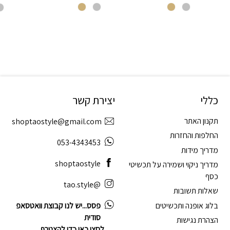
כללי
יצירת קשר
תקנון האתר
shoptaostyle@gmail.com
החלפות והחזרות
053-4343453
מדריך מידות
shoptaostyle
מדריך ניקוי ושמירה על תכשיטי
כסף
@tao.style
שאלות תשובות
בלוג אופנה ותכשיטים
פסס...יש לנו קבוצת וואטסאפ
סודית
הצהרת נגישות
לחצו כאן כדי להצטרף