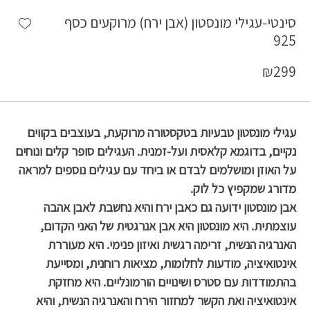
shlist
סינטי-עגילי מונסטון (אבן ירח) מרוקעים כסף
925
₪
299
עגילי מונסטון טבעיות בטקסטורה מרוקעת, בעוצבים בקווים
נקיים, בדוגמא קלאסית ועל-זמנית. העגילים סופר קלים ונוחים
על האוזן ומושלמים לבדם או ביחד עם עגילים נוספים למראה
מדורג שמקפיץ כל לוק.
אבן מונסטון ידועה גם כאבן ירח והיא נחשבת לאבן אהבה
עוצמתית. היא מונסטון היא אבן אנרגטית של האני הקדום,
האנרגיה הנשית, זרימה רגשית ואיזון פנימי. היא מעוררת
אינטואיציה, מודעות לחלומות, מציאות רוחנית, ומסייעת
בהתמודדות עם סטרס ושינויים הורמונליים. היא מחזקת
אינטואיציה ואת הקשר למחזור הירח והאנרגיה הנשית, והיא