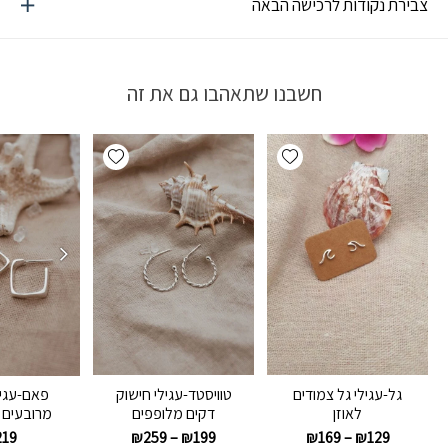
צבירת נקודות לרכישה הבאה
חשבנו שתאהבו גם את זה
Add wishlist
Add wishlist
גל-עגילי גל צמודים
טוויסטד-עגילי חישוק
פאם-עגיל
לאוזן
דקים מלופפים
מרובעים כס
₪
259
–
₪
199
₪
169
–
₪
129
219