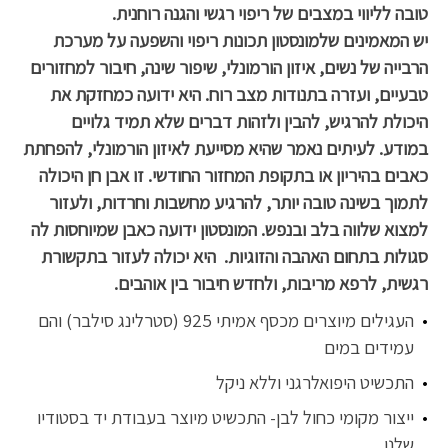
טובה לליווי במצבים של ריפוי רגשי והגנה רוחנית.
יש המאמינים שלמונסטון תכונות ריפוי והשפעה על מערכת
הרבייה של נשים, איזון הורמונלי, שיפור שינה, חיבור למחזורים
טבעיים, ועזרה בתנודות מצב רוח. היא ידועה כמחזקת את
היכולת להרגיש, להבין ולזהות דברים שלא תמיד גלויים
במודע. לעיתים נאמר שהיא מסייעת לאיזון הורמונלי, להפחתת
כאבים בהיריון או בתקופת המחזור החודשי. זו אבן חן היכולה
לתמוך בשינה טובה יותר, להרגיע מחשבות וחרדות, ולעזור
למצוא שלווה בלב ובנפש. המונסטון ידועה כאבן שמיוחסות לה
סגולות בתחום האהבה והזוגיות. היא יכולה לעזור בתקשורת
רגשית, לרפא מריבות, ולחדש חיבור בין אוהבים.
העגילים מיוצרים מכסף אמיתי 925 (סטרלינג סילבר) והם
עמידים במים
התכשיט היפואלרגני וללא ניקל
ייצור מקומי כחול לבן- התכשיט מיוצר בעבודת יד בסטודיו
שלנו