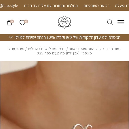
חזרה למעלה
Skip to Conten
רכישה מאובטחת
החלפות/החזרות עם שליח עד הבית
o.style
אזל מהמלאי
הרשימה שלי
0
0
הצטרפו למועדון הלקוחות של טאו וקבלו 10% הנחה ישירות למייל!
עמוד הבית
/
לכל התכשיטים באתר
/
תכשיטים לנשים
/
עגילים
/ סינטי-עגילי
מונסטון (אבן ירח) מרוקעים כסף 925