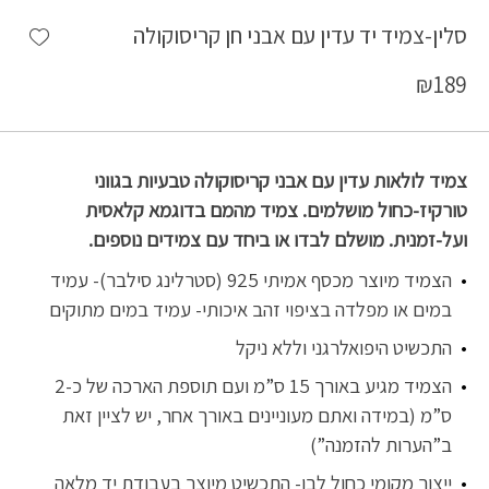
shlist
סלין-צמיד יד עדין עם אבני חן קריסוקולה
₪
189
צמיד לולאות עדין עם אבני קריסוקולה טבעיות בגווני
טורקיז-כחול מושלמים. צמיד מהמם בדוגמא קלאסית
ועל-זמנית. מושלם לבדו או ביחד עם צמידים נוספים.
הצמיד מיוצר מכסף אמיתי 925 (סטרלינג סילבר)- עמיד
במים או מפלדה בציפוי זהב איכותי- עמיד במים מתוקים
התכשיט היפואלרגני וללא ניקל
הצמיד מגיע באורך 15 ס”מ ועם תוספת הארכה של כ-2
ס”מ (במידה ואתם מעוניינים באורך אחר, יש לציין זאת
ב”הערות להזמנה”)
ייצור מקומי כחול לבן- התכשיט מיוצר בעבודת יד מלאה