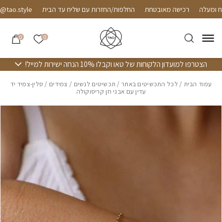
חזרה למעלה
Skip to Conten
רכישה מאובטחת
החלפות/החזרות עם שליח עד הבית
o.style
הרשימה שלי
0
0
הצטרפו למועדון הלקוחות של טאו וקבלו 10% הנחה ישירות למייל!
עמוד הבית
/
לכל התכשיטים באתר
/
תכשיטים לנשים
/
צמידים
/ סלין-צמיד יד
עדין עם אבני חן קריסוקולה