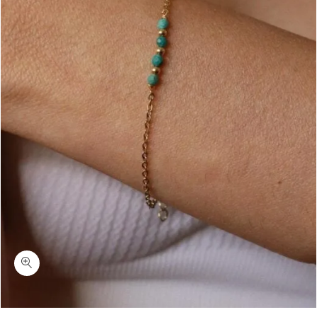
כמות סלין-צמיד יד עדין עם אבני חן קריסוקולה