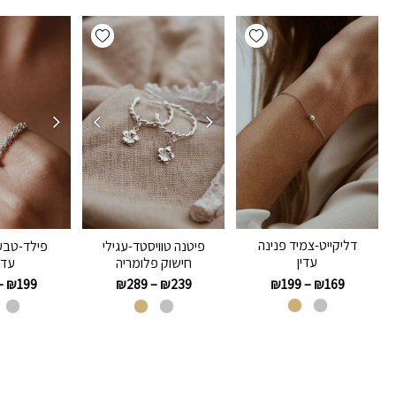
Add wishlist
Add wishlist
דליקייט-צמיד פנינה
פיטנה טוויסטד-עגילי
פילד-טבע
עדין
חישוק פלומריה
עדי
₪
199
–
₪
169
–
₪
199
₪
289
–
₪
239