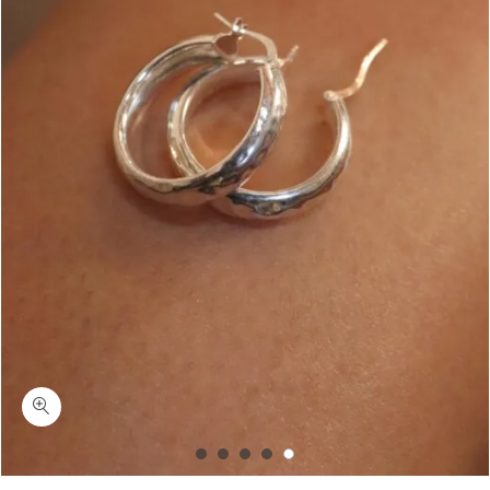
כמות סלינה-עגילי חישוק עבים מרוקעים כסף 925