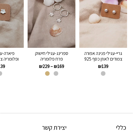
גריי-עגילי פנינה אפורה
ספרינג-עגילי חישוק
פיארה-עג
צמודים לאוזן כסף 925
פרח פלומריה
ופלומריה צמ
139
₪
229
–
₪
169
₪
139
כללי
יצירת קשר