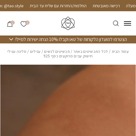
חזרה למעלה
Skip to Conten
רכישה מאובטחת
החלפות/החזרות עם שליח עד הבית
@tao.style
הרשימה שלי
0
0
הצטרפו למועדון הלקוחות של טאו וקבלו 10% הנחה ישירות למייל!
עמוד הבית
/
לכל התכשיטים באתר
/
תכשיטים לנשים
/
עגילים
/ סלינה-עגילי
חישוק עבים מרוקעים כסף 925