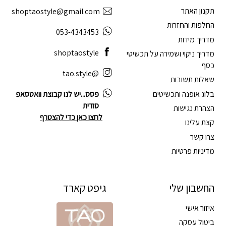
תקנון האתר
shoptaostyle@gmail.com
החלפות והחזרות
053-4343453
מדריך מידות
shoptaostyle
מדריך ניקוי ושמירה על תכשיטי
כסף
@tao.style
שאלות תשובות
בלוג אופנה ותכשיטים
פסס...יש לנו קבוצת וואטסאפ
סודית
הצהרת נגישות
לחצו כאן כדי להצטרף
קצת עלינו
צרו קשר
מדיניות פרטיות
החשבון שלי
גיפט קארד
איזור אישי
ביטול עסקה