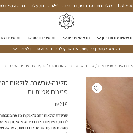
כמות סלינה-שרשרת לולאות זהב צ'אנקית עם פניני
Follow us on 
שליח חינם עד הבית ברכישה ב-450 ש"ח ומעלה
רכישה 
כשיטים עם אבני חן
תכשיטי פנינים
תכשיטי חריטה
תכשיטים לגב
הצטרפו למועדון הלקוחות של טאו וקבלו 10% הנחה ישירות למייל!
ם לנשים
/
שרשראות
/ סלינה-שרשרת לולאות זהב צ’אנקית עם פנינים אמיתיות
סלינה-שרשרת לולאות זהב
Add wishlist
פנינים אמיתיות
₪
219
לבנות אמיתיות בצורת טיפה. מהממת כמו ש
מושלם עם עוד שרשראות נוספות למראה שכ