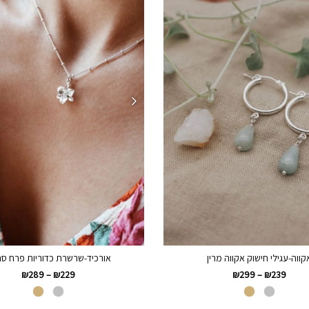
קווה-עגילי חישוק אקווה מרין
אורכיד-שרשרת כדוריות פרח ס
₪
289
–
₪
229
₪
299
–
₪
239