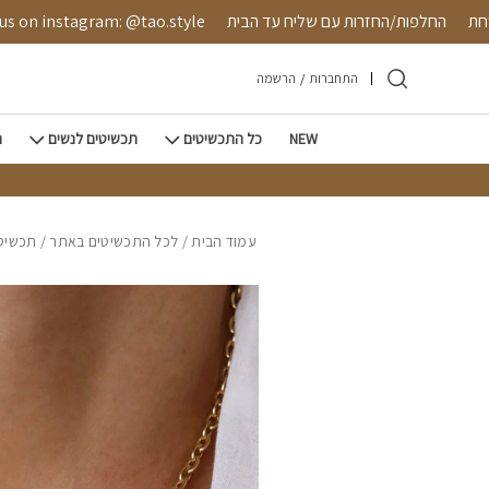
חזרה למעלה
Skip to Conten
 מאובטחת
החלפות/החזרות עם שליח עד הבית
instagram: @tao.style
התחברות
/
הרשמה
NEW
כל התכשיטים
תכשיטים לנשים
ת
עמוד הבית
/
לכל התכשיטים באתר
/
תכשיטי