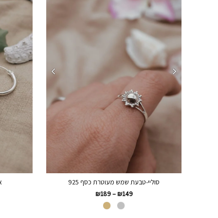
סוליי-טבעת שמש מעוטרת כסף 925
א
₪
189
–
₪
149