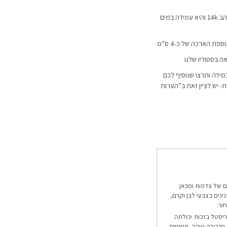
השרשרת מיוצרת מפלדת אל חלד בציפוי זהב 14k והיא עמידה במים
ה בסטודיו שלנו
מידה ותרצו שנוסיף לכם
 יש לציין זאת ב”הערות
ם של צדפות ומכאן
ינים בצבעי לבן וקרם,
ור.
סטל בזכות יכולתה
 מגבירה טוהר, תמימות