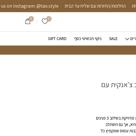
ם אמיתיות
מאובטחת
החלפות/החזרות עם שליח עד הבית
instagram: @tao.style
0
0
הרשימה שלי
רים
SALE
ניקוי תכשיטי כסף
GIFT CARD
 צ’אנקית עם
שרשרת לולאות זהב צ’אנקית מלאה בנוכחות מדוייקת בשילוב 3 פנינים
היא, אך גם תשתלב
בות עמוס שמקפיץ כל