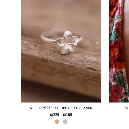
חלב
הוואי-טבעת פרח מיוחד כסף 925/ציפוי זהב
₪
229
–
₪
169