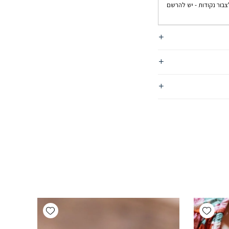
צבור נקודות - יש להרשם
Add wishlist
Add wishlist