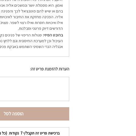
ואמון. היא מסמלת יושר ונמשכים אליה אנש
בהם או שיש להם פוטנציאל לכך והפנינה
אליה. הפנינה מחזקת את החיבור לאיכויות 
אילו איכויות חסרות ואילו רצוי לשפר. מצוי
הדורשים דיוק פרטני וסבלנות.
בהיבט הפיזי:
סגולות הריפוי של פנינים נ
העיכול וכן למערכת החיסונית וגם ללחץ נפ
אנגליה הנרי השמיני השתמש באבקת פנינים
הערות להזמנת פריט זה:
הוספה לסל
ברכישת פריט זה תקבל/י
7
נקודות (כל נ