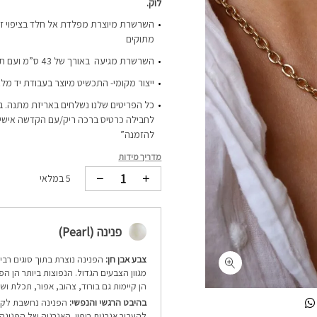
לוק.
מתוקים
השרשרת מגיעה באורך של 43 ס”מ ועם תוספת הארכה של כ-4 ס”מ
ייצור מקומי- התכשיט מיוצר בעבודת יד מלא
כל הפריטים שלנו נשלחים באריזת מתנה. ב
לחבילה כרטיס ברכה ריק/עם הקדשה אישית-
להזמנה”
מדריך מידות
5 במלאי
פנינה (Pearl)
צבע אבן חן:
הפנינה נוצרת בתוך סוגים רבי
מגוון הצבעים הגדול. הנפוצות ביותר הן הפנ
הן קיימות גם בורוד, צהוב, אפור, תכלת ושח
בהיבט הרגשי והנפשי:
הפנינה נחשבת לקרי
להעביר אנרגית ריפוי. האנרגיה של הפנינה