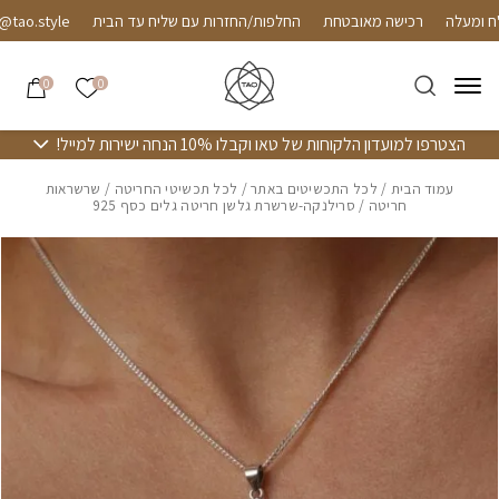
חזרה למעלה
Skip to Conten
רכישה מאובטחת
החלפות/החזרות עם שליח עד הבית
o.style
הרשימה שלי
0
0
הצטרפו למועדון הלקוחות של טאו וקבלו 10% הנחה ישירות למייל!
עמוד הבית
/
לכל התכשיטים באתר
/
לכל תכשיטי החריטה
/
שרשראות
חריטה
/ סרילנקה-שרשרת גלשן חריטה גלים כסף 925