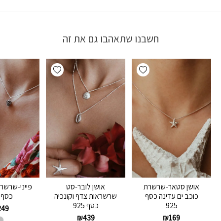
חשבנו שתאהבו גם את זה
Add wishlist
Add wishlist
אושן סטאר-שרשרת
אושן לובר-סט
פייני-שרשר
כוכב ים עדינה כסף
שרשראות צדף וקונכיה
כסף 925
925
כסף 925
249
₪
439
₪
169