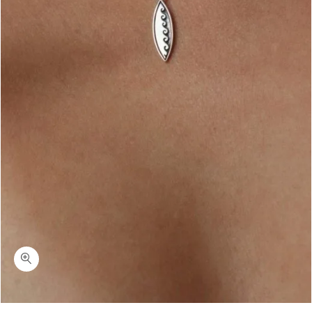
כמות סרילנקה-שרשרת גלשן חריטה גלים כסף 925