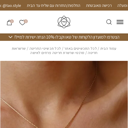
חזרה למעלה
Skip to Conten
רכישה מאובטחת
החלפות/החזרות עם שליח עד הבית
tao.style
הרשימה שלי
0
0
הצטרפו למועדון הלקוחות של טאו וקבלו 10% הנחה ישירות למייל!
עמוד הבית
/
לכל התכשיטים באתר
/
לכל תכשיטי החריטה
/
שרשראות
חריטה
/ סרנטי-שרשרת חריטה פרחים לאישה