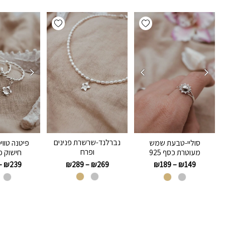
Add wishlist
Add wishlist
נברלנד-שרשרת פנינים
סוליי-טבעת שמש
פיטנה טווי
ופרח
מעוטרת כסף 925
חישוק פ
₪
289
–
₪
269
–
₪
239
₪
189
–
₪
149