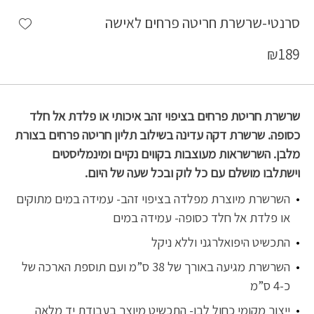
shlist
סרנטי-שרשרת חריטה פרחים לאישה
₪
189
שרשרת חריטת פרחים בציפוי זהב איכותי או פלדת אל חלד
כסופה. שרשרת דקה עדינה בשילוב תליון חריטה פרחים בצורת
מלבן. השרשראות מעוצבות בקווים נקיים ומינמליסטים
וישתלבו מושלם עם כל לוק ובכל שעה של היום.
השרשרת מיוצרת מפלדה בציפוי זהב- עמידה במים מתוקים
או פלדת אל חלד כסופה- עמידה במים
התכשיט היפואלרגני וללא ניקל
השרשרת מגיעה באורך של 38 ס”מ ועם תוספת הארכה של
כ-4 ס”מ
ייצור מקומי כחול לבן- התכשיט מיוצר בעבודת יד מלאה