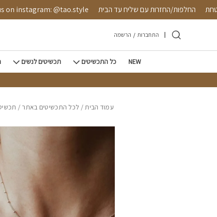
חזרה למעלה
Skip to Conten
 מאובטחת
החלפות/החזרות עם שליח עד הבית
nstagram: @tao.style
התחברות
/
הרשמה
NEW
כל התכשיטים
תכשיטים לנשים
ת
עמוד הבית
/
לכל התכשיטים באתר
/
תכשיטי