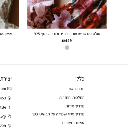
סולט-סט שרשראות כוכב ים וקונכיה כסף 925
אושן סטא
₪
449
כללי
יצירת
.com
תקנון האתר
החלפות והחזרות
3453
מדריך מידות
tyle
מדריך ניקוי ושמירה על תכשיטי כסף
@tao.style
שאלות תשובות
פסס.