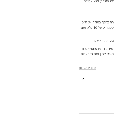
ת מכסף אמיתי 925 (סטרלינג סילבר) והיא עמידה
השרשרת מגיעה ב-2 אורכים לבחירה: שרשרת צ’וקר באורך 34 ס”מ
ועם תוספת הארכה של כ-8 ס”מ או באורך סטנדרט של 40 ס”מ ועם
ה בסטודיו שלנו
מידה ותרצו שנוסיף לכם
 יש לציין זאת ב”הערות
מדריך מידות