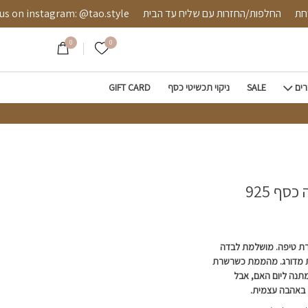
 מאובטחת
החלפות/החזרות עם שליח עד הבית
instagram: @tao.style
0
0
הרשימה שלי
רים
SALE
ניקוי תכשיטי כסף
GIFT CARD
ף 925
ורת טיפה. מושלמת לבדה
ת מדורג. מהממת כשרשרת
תנה ליום האם, אבל
באהבה עצמית.