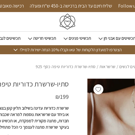
כמות סתיו-שרשרת כדוריות טיפה כסף 925
Follow us on i
שליח חינם עד הבית ברכישה ב-450 ש"ח ומעלה
רכישה
כשיטים עם אבני חן
תכשיטי פנינים
תכשיטי חריטה
תכשיטים לגב
הצטרפו למועדון הלקוחות של טאו וקבלו 10% הנחה ישירות למייל!
ם לנשים
/
שרשראות
/ סתיו-שרשרת כדוריות טיפה כסף 925
סתיו-שרשרת כדוריות טיפה כס
Add wishlist
₪
199
שרשרת כדוריות עדינה בשילוב תליון קטן בצ
או ביחד עם שרשראות נוספות למראה שכבו
חברות, מתנה מקורית למפקדת, או תכשיט מ
בעיקר שרשרת מתנה לעצמך כי הכל מתחיל 