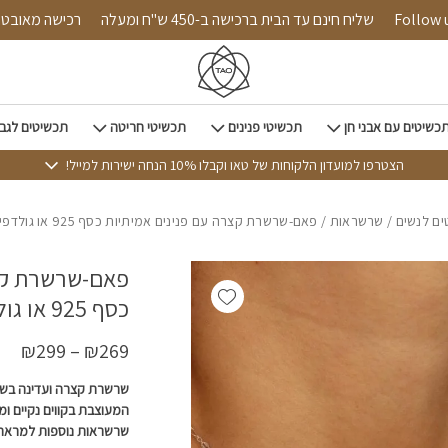
כמות פאם-שרשרת קצרה עם פנינים אמי
Follow us on i
שליח חינם עד הבית ברכישה ב-450 ש"ח ומעלה
רכישה
כשיטים עם אבני חן
תכשיטי פנינים
תכשיטי חריטה
תכשיטים לגב
הצטרפו למועדון הלקוחות של טאו וקבלו 10% הנחה ישירות למייל!
ם לנשים
/
שרשראות
/ פאם-שרשרת קצרה עם פנינים אמיתיות כסף 925 או גולדפילד
פאם-שרשרת קצר
Add wishlist
כסף 925 או גולדפילד
₪
299
–
₪
269
שרשרת קצרה ועדינה בשיל
המעוצבת בקווים נקיים ו
שרשראות נוספות למראה 