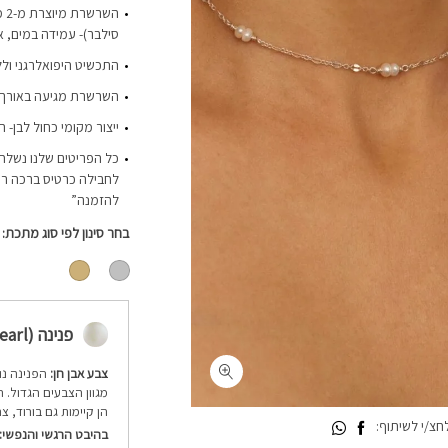
סילבר)- עמידה במים, א
התכשיט היפואלרגני ולל
השרשרת מגיעה באורך 36 ס”מ ועם תוספת הארכה של כ-8 ס”
ייצור מקומי כחול לבן- 
כל הפריטים שלנו נשלחי
לחבילה כרטיס ברכה רי
להזמנה”
בחר סינון לפי סוג מתכת
פנינה (Pearl)
צבע אבן חן:
הפנינה נו
מגוון הצבעים הגדול. ה
הן קיימות גם בורוד, צ
צ/י לשיתוף:
בהיבט הרגשי והנפשי: