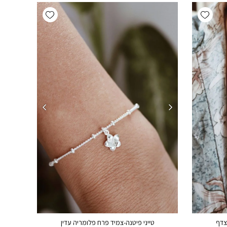
Add wishlist
Add wishlist
צדף
טייני פיטנה-צמיד פרח פלומריה עדין