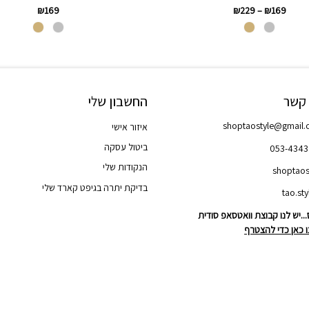
₪
169
₪
229
–
₪
169
 קשר
החשבון שלי
shoptaostyle@gmail
איזור אישי
ביטול עסקה
053-434
הנקודות שלי
shoptaos
בדיקת יתרה בגיפט קארד שלי
..יש לנו קבוצת וואטסאפ סודית
 כאן כדי להצטרף