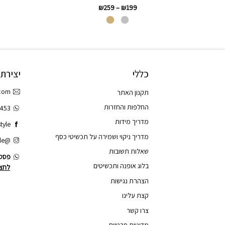
₪
259
–
₪
199
כללי
יצירת
.com
תקנון האתר
החלפות והחזרות
3453
מדריך מידות
tyle
מדריך ניקוי ושמירה על תכשיטי כסף
@tao.style
שאלות תשובות
פסס.
בלוג אופנה ותכשיטים
לחצו
הצהרת נגישות
קצת עלינו
צרו קשר