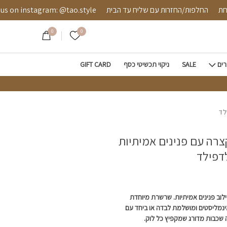
תיות כסף 925 או גולדפילד
 מאובטחת
החלפות/החזרות עם שליח עד הבית
instagram: @tao.style
0
0
הרשימה שלי
רים
SALE
ניקוי תכשיטי כסף
GIFT CARD
ה עם פנינים אמיתיות
וב פנינים אמיתיות. שרשרת מיוחדת
מינמליסטים ומושלמת לבדה או ביחד עם
שכבות מדורג שמקפיץ כל לוק.