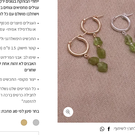
ייחודי הבוהקת בגוונים ירק
עגילים מחמיאים ונוחים בט
וישתלבו מושלם עם כל לוק
או גולדפילד אמיתי- עמ
התכשיט היפואלרגני ולל
קוטר חישוק: 1.5 ס”מ (החישוקים קטנים)
שימו לב: אבני הפרידוט 
האבנים לא זהות אחת ל
שחורים
ייצור מקומי- התכשיט מ
כל הפריטים שלנו נשלחי
לחבילה כרטיס ברכה רי
להזמנה”
בחר סינון לפי סוג מתכת
צ/י לשיתוף: