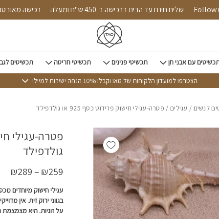
כמות פטרה-עגילי חישוק פרידוט כסף 925 
Follow us on i
שליח חינם עד הבית ברכישה ב-450 ש"ח ומעלה
רכישה
כשיטים עם אבני חן
תכשיטי פנינים
תכשיטי חריטה
תכשיטים לגב
הצטרפו למועדון הלקוחות של טאו וקבלו 10% הנחה ישירות למייל!
ם לנשים
/
עגילים
/ פטרה-עגילי חישוק פרידוט כסף 925 או גולדפילד
Add wishlist
גולדפילד
₪
289
–
₪
259
בגווני ירוק זית. אין מדו
על זוגיות. היא מצמצמת 