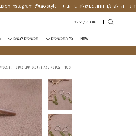
חזרה למעלה
Skip to Conten
ה מאובטחת
החלפות/החזרות עם שליח עד הבית
nstagram: @tao.style
התחברות
/
הרשמה
NEW
כל התכשיטים
תכשיטים לנשים
ת
עמוד הבית
/
לכל התכשיטים באתר
/
תכשיטי