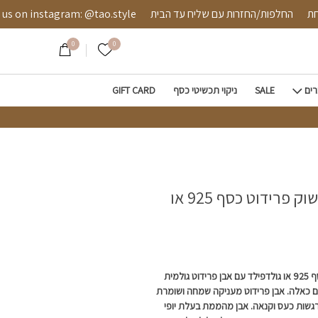
או גולדפילד
 מאובטחת
החלפות/החזרות עם שליח עד הבית
instagram: @tao.style
0
0
הרשימה שלי
רים
SALE
ניקוי תכשיטי כסף
GIFT CARD
פטרה-עגילי חישוק פרידוט כסף 925 או
עגילי חישוק מיוחדים מכסף 925 או גולדפילד עם אבן פרידוט גולמית
ייקים כאלה. אבן פרידוט מעניקה שמחה ושומרת
רגשות כעס וקנאה. אבן מהממת בעלת יופי