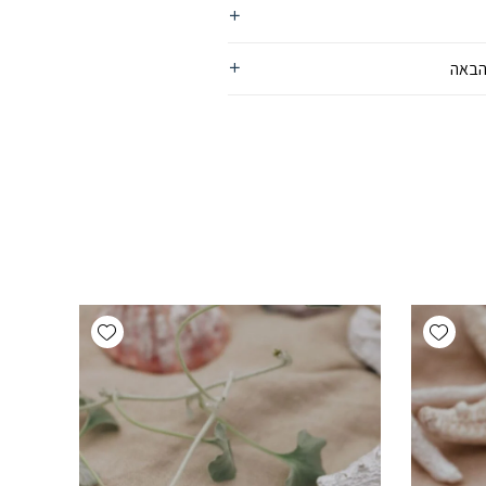
הבאה
Add wishlist
Add wishlist