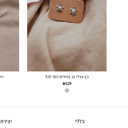
בץ-עגילי צב צמודים כסף 925
ניו
₪
129
כללי
יצירת