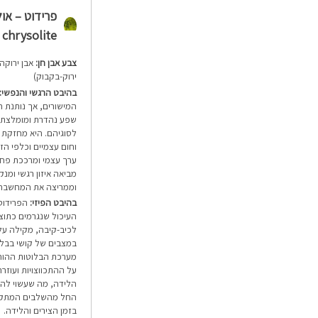
 chrysolite)
צבע אבן חן:
אבן ירוקה 
ירוק-בקבוק)
בהיבט הרגשי והנפשי:
המישורים, אך נותנת ה
שפע נהדרת ומומלצת ל
לסוגיהם. היא מחזקת ק
וחום עצמיים וכלפי הז
ערך עצמי ומרככת פחדי
מביאה איזון רגשי ומ
וממריצה את המחשבה
בהיבט הפיזי:
הפרידוט
העיכול שנגרמים כתוצ
לכיב-קיבה, מקילה על 
במצבים של קושי בבליע
מערכת הבלוטות ההורמ
על ההתכווצויות ועוזר
הלידה, מה שעשוי להקל
החל מהשלבים המתקדמי
בזמן הצירים והלידה.