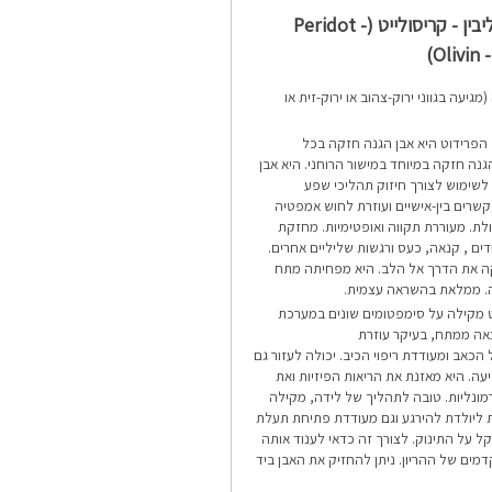
פרידוט – אוליבין - קריסולייט (Peridot -
Olivin -
(מגיעה בגווני ירוק-צהוב או ירוק-זית או
הפרידוט היא אבן הגנה חזקה בכל
גנה חזקה במיוחד במישור הרוחני. היא אבן
שימוש לצורך חיזוק תהליכי שפע
שרים בין-אישיים ועוזרת לחוש אמפטיה
ולת. מעוררת תקווה ואופטימיות. מחזקת
ם , קנאה, כעס ורגשות שליליים אחרים.
נקה את הדרך אל הלב. היא מפחיתה מתח
. ממלאת בהשראה עצמית.
 מקילה על סימפטומים שונים במערכת
אה ממתח, בעיקר עוזרת
הכאב ומעודדת ריפוי הכיב. יכולה לעזור גם
ה. היא מאזנת את הריאות הפיזיות ואת
ונליות. טובה לתהליך של לידה, מקילה
ת ליולדת להירגע וגם מעודדת פתיחת תעלת
 על התינוק. לצורך זה כדאי לענוד אותה
ם של ההריון. ניתן להחזיק את האבן ביד