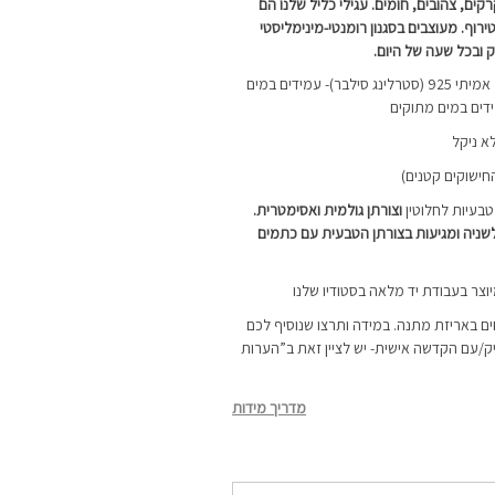
רקים, צהובים, חומים. עגילי כליל שלנו הם
ירוף. מעוצבים בסגנון רומנטי-מינימליסטי
 ובכל שעה של היום.
העגילים מיוצרים מכסף אמיתי 925 (סטרלינג סילבר)- עמידים במים
ידים במים מתוקים
א ניקל
טבעיות לחלוטין
וצורתן גולמית ואסימטרית.
שניה ומגיעות בצורתן הטבעית עם כתמים
יוצר בעבודת יד מלאה בסטודיו שלנו
ם באריזת מתנה. במידה ותרצו שנוסיף לכם
ק/עם הקדשה אישית- יש לציין זאת ב”הערות
מדריך מידות