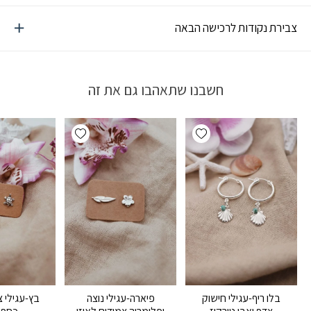
צבירת נקודות לרכישה הבאה
חשבנו שתאהבו גם את זה
Add wishlist
Add wishlist
בלו ריף-עגילי חישוק
פיארה-עגילי נוצה
בץ-עגילי 