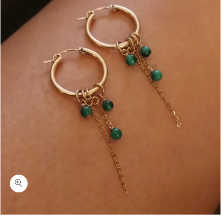
כמות פייסטה-עגילי חישוק מלכית ירוקה כסף 925 או גולדפילד