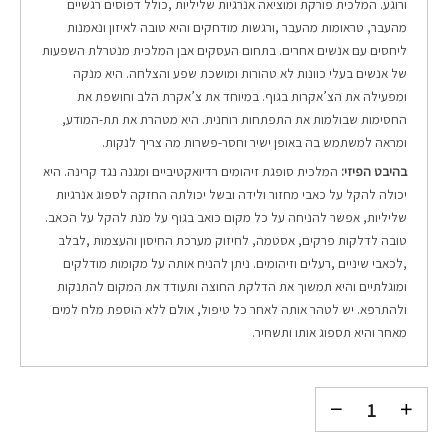
ורוגע. המלכית פורקת ומוציאה אנרגיות שליליות ,כולל דפוסים רגשיים
מהעבר, טראומות מהעבר ,ורגשות מודחקים והיא טובה לאיזון ונאמנות
ליחסים עם אנשים אחרים. בתחום העסקים אבן המלכית מנטרלת השפעות
של אנשים בעלי כוונות לא טהורות ומושכת שפע והצלחה. היא מנקה
ומפעילה את הצ’אקרות בגוף. במיוחד את צ’אקרת הלב וחושפת את
החסימות שבולמות את התפתחות רוחנית. היא מטהרת את תת-המודע,
ומראה למשתמש בה באופן ישיר וחסר-פשרות מה צריך לנקות.
בהיבט הפיזי:
המלכית סופגת זיהומים רדיואקטיביים ומגנה נגד קרינה. היא
יכולה להקל על כאבי מחזור ולידה ובשל יכולתה החזקה לספוג אנרגיות
שליליות, אפשר להניחה על כל מקום כואב בגוף על מנת להקל על הכאב.
טובה לדלקות פרקים, אסטמה, לחיזוק מערכת החיסון והעצמות ,לבלב
,לכאבי שיניים ,רעלים וזיהומים. ניתן להניח אותה על מקומות מודלקים
ומוגלתיים והיא תמשוך את הדלקת החוצה ותעודד את המקום להתנקות
ולהתרפא. יש לטהר אותה לאחר כל טיפול, אולם ללא הוספת מלח למים
מאחר והיא תספוג אותו ותשחיר.