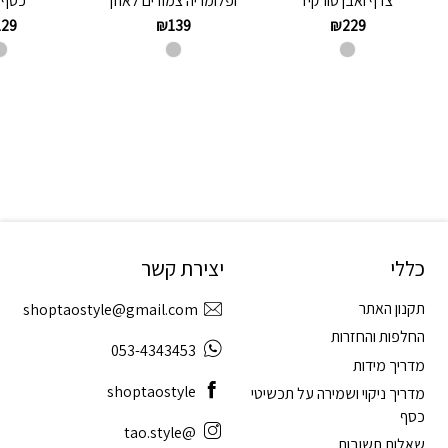
צדף ואבן טורקיז
ופלומריה צמודים לאוזן
כסף 925
129
₪
139
₪
229
כללי
יצירת קשר
תקנון האתר
shoptaostyle@gmail.com
החלפות והחזרות
053-4343453
מדריך מידות
shoptaostyle
מדריך ניקוי ושמירה על תכשיטי
כסף
@tao.style
שאלות תשובות