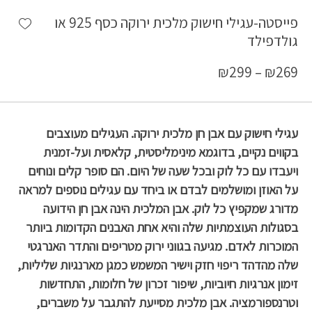
shlist
פייסטה-עגילי חישוק מלכית ירוקה כסף 925 או
גולדפילד
₪
299
–
₪
269
עגילי חישוק עם אבן חן מלכית ירוקה. העגילים מעוצבים
בקווים נקיים, בדוגמא מינימליסטית, קלאסית ועל-זמנית
ויעבדו עם כל לוק ובכל שעה של היום. הם סופר קלים ונוחים
על האוזן ומושלמים לבדם או ביחד עם עגילים נוספים למראה
מדורג שמקפיץ כל לוק. אבן המלכית הינה אבן חן הידועה
בסגולות העוצמתיות שלה והיא אחת האבנים הקדומות ביותר
המוכרות לאדם. מגיעה בגווני ירוק מטריפים והתדר האנרגטי
שלה מהדהד ריפוי חזק וישיר המשמש כמגן מארנגיות שליליות,
זימון אנרגיות חיוביות, שיפור זכרון של חלומות, התחדשות
וטרנספורמציה. אבן מלכית מסייעת להתגבר על משברים,