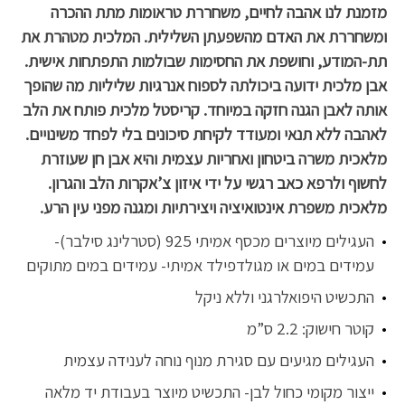
מזמנת לנו אהבה לחיים, משחררת טראומות מתת ההכרה
ומשחררת את האדם מהשפעתן השלילית. המלכית מטהרת את
תת-המודע, וחושפת את החסימות שבולמות התפתחות אישית.
אבן מלכית ידועה ביכולתה לספוח אנרגיות שליליות מה שהופך
אותה לאבן הגנה חזקה במיוחד. קריסטל מלכית פותח את הלב
לאהבה ללא תנאי ומעודד לקיחת סיכונים בלי לפחד משינויים.
מלאכית משרה ביטחון ואחריות עצמית והיא אבן חן שעוזרת
לחשוף ולרפא כאב רגשי על ידי איזון צ’אקרות הלב והגרון.
מלאכית משפרת אינטואיציה ויצירתיות ומגנה מפני עין הרע.
העגילים מיוצרים מכסף אמיתי 925 (סטרלינג סילבר)-
עמידים במים או מגולדפילד אמיתי- עמידים במים מתוקים
התכשיט היפואלרגני וללא ניקל
קוטר חישוק: 2.2 ס”מ
העגילים מגיעים עם סגירת מנוף נוחה לענידה עצמית
ייצור מקומי כחול לבן- התכשיט מיוצר בעבודת יד מלאה