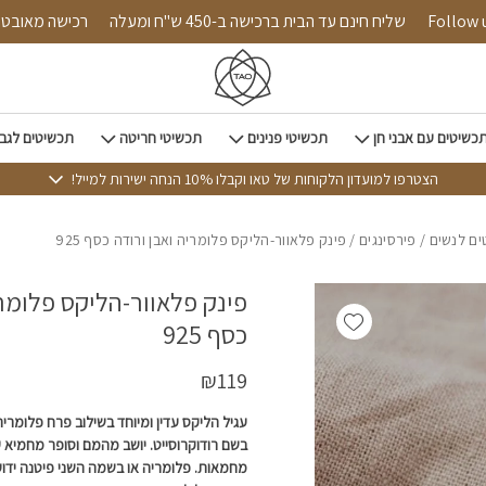
כמות פינק פלאוור-הליקס פלומריה ואבן ורודה כסף 925
Follow us on 
שליח חינם עד הבית ברכישה ב-450 ש"ח ומעלה
רכישה
כשיטים עם אבני חן
תכשיטי פנינים
תכשיטי חריטה
תכשיטים לגב
הצטרפו למועדון הלקוחות של טאו וקבלו 10% הנחה ישירות למייל!
ם לנשים
/
פירסינגים
/ פינק פלאוור-הליקס פלומריה ואבן ורודה כסף 925
פינק פלאוור-הליקס פלומרי
Add wishlist
כסף 925
₪
119
עגיל הליקס עדין ומיוחד בשילוב פרח פלומריה 
בשם רודוקרוסייט. יושב מהמם וסופר מחמיא על
מחמאות. פלומריה או בשמה השני פיטנה ידו