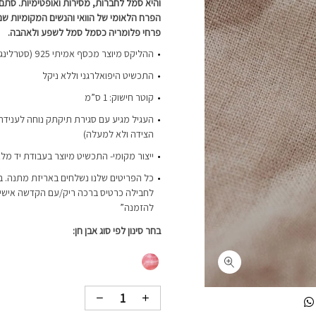
והיא סמל לחברות, מסירות ואופטימיות. סתם
הפרח הלאומי של הוואי והנשים המקומיות שם
פרחי פלומריה כסמל סמל לשפע ולאהבה.
ההליקס מיוצר מכסף אמיתי 925 (סטרלינג סילבר) והוא עמיד במים
התכשיט היפואלרגני וללא ניקל
קוטר חישוק: 1 ס”מ
העגיל מגיע עם סגירת תיקתק נוחה לענידה
הצידה ולא למעלה)
ייצור מקומי- התכשיט מיוצר בעבודת יד מלא
כל הפריטים שלנו נשלחים באריזת מתנה. ב
לחבילה כרטיס ברכה ריק/עם הקדשה אישית-
להזמנה”
בחר סינון לפי סוג אבן חן