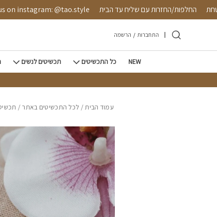
חזרה למעלה
Skip to Conten
 מאובטחת
החלפות/החזרות עם שליח עד הבית
instagram: @tao.style
התחברות
/
הרשמה
NEW
כל התכשיטים
תכשיטים לנשים
ת
עמוד הבית
/
לכל התכשיטים באתר
/
תכשיטי