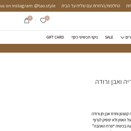
 מאובטחת
החלפות/החזרות עם שליח עד הבית
instagram: @tao.style
0
0
הרשימה שלי
רים
SALE
ניקוי תכשיטי כסף
GIFT CARD
ה ואבן ורודה
קטנטן וחרוז אבן חן ורודה
 האוזן ולא יפסיק לגרוף
עה בכינויה “פרח האהבה”