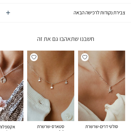
צבירת נקודות לרכישה הבאה
חשבנו שתאהבו גם את זה
Add wishlist
Add wishlist
סולטי דרים-שרשרת
סטארס-שרשרת
אקספלור