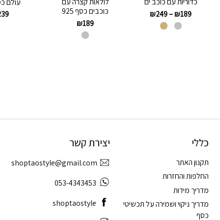
כדוריות עם כוכב ים
לולאות קצרה עם
עולם כסף 
כוכבים כסף 925
₪
249
–
₪
189
239
₪
189
כללי
יצירת קשר
תקנון האתר
shoptaostyle@gmail.com
החלפות והחזרות
053-4343453
מדריך מידות
shoptaostyle
מדריך ניקוי ושמירה על תכשיטי
כסף