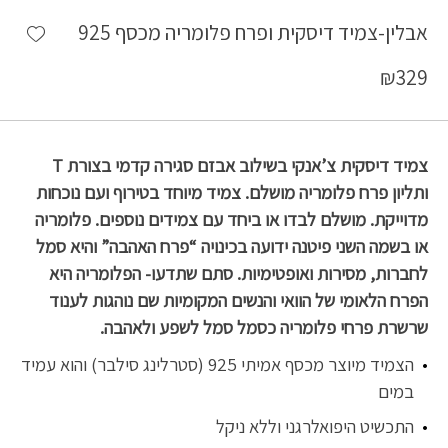
shlist
אבלין-צמיד דיסקית ופרח פלומריה מכסף 925
₪
329
צמיד דיסקית צ’אנקי בשילוב אבזם סגירה קדמי בצורת T
ותליון פרח פלומריה מושלם. צמיד מיוחד בטירוף ועם נוכחות
מדוייקת. מושלם לבדו או ביחד עם צמידים נוספים. פלומריה
או בשמה השני פיטנה ידועה בכינויה “פרח האהבה” והיא סמל
לחברות, מסירות ואופטימיות. סתם שתדעו- הפלומריה היא
הפרח הלאומי של הוואי והנשים המקומיות שם נוהגות לענוד
שרשרת פרחי פלומריה כסמל סמל לשפע ולאהבה.
הצמיד מיוצר מכסף אמיתי 925 (סטרלינג סילבר) והוא עמיד
במים
התכשיט היפואלרגני וללא ניקל