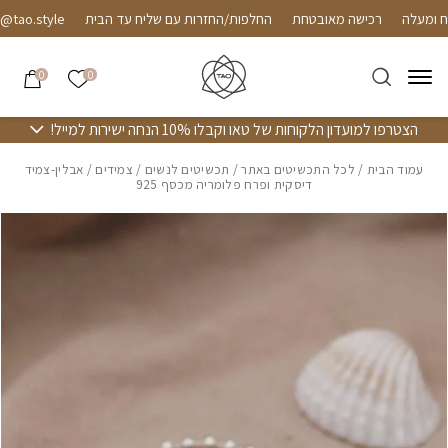
חזרה למעלה
Skip to Conten
רכישה מאובטחת
החלפות/החזרות עם שליח עד הבית
o.style
הרשימה שלי
0
0
הצטרפו למועדון הלקוחות של טאו וקבלו 10% הנחה ישירות למייל!
עמוד הבית
/
לכל התכשיטים באתר
/
תכשיטים לנשים
/
צמידים
/ אבלין-צמיד
דיסקית ופרח פלומריה מכסף 925