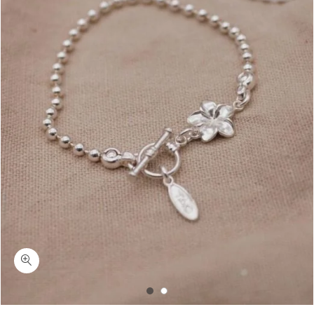
כמות אבלין-צמיד דיסקית ופרח פלומריה מכסף 925