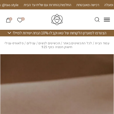
חזרה למעלה
Skip to Conten
רכישה מאובטחת
החלפות/החזרות עם שליח עד הבית
tao.style
הרשימה שלי
0
0
הצטרפו למועדון הלקוחות של טאו וקבלו 10% הנחה ישירות למייל!
עמוד הבית
/
לכל התכשיטים באתר
/
תכשיטים לנשים
/
עגילים
/ פלאוורס-עגילי
חישוק חמניה כסף 925