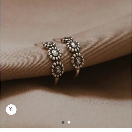
כמות פלאוורס-עגילי חישוק חמניה כסף 925