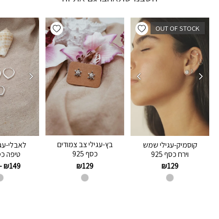
Add wishlist
Add wishlist
OUT OF STOCK
בץ-עגילי צב צמודים
קוסמיק-עגילי שמש
לאבלי-עגי
כסף 925
וירח כסף 925
טיפה כסף 
₪
129
–
₪
149
₪
129