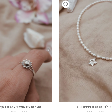
Add wishlist
ברלנד-שרשרת פנינים ופרח
סוליי-טבעת שמש מעוטרת כסף 925