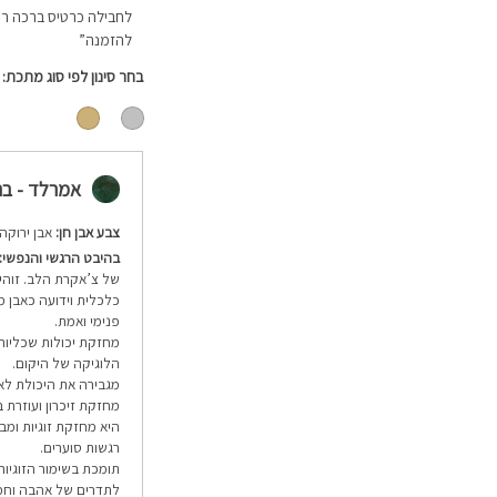
לחבילה כרטיס ברכה רי
להזמנה”
בחר סינון לפי סוג מתכת
אמרלד - ברקת 
צבע אבן חן:
אבן ירוקה 
בהיבט הרגשי והנפשי:
של צ’אקרת הלב. זוהי
כלכלית וידועה כאבן מ
פנימי ואמת.
מחזקת יכולות שכליות
הלוגיקה של היקום.
מגבירה את היכולת לא
מחזקת זיכרון ועוזרת
היא מחזקת זוגיות ומב
רגשות סוערים.
תומכת בשימור הזוגיו
לתדרים של אהבה וחמ