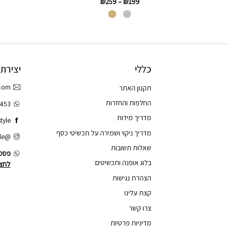
₪
259
–
₪
199
כללי
יצירת
.com
תקנון האתר
החלפות והחזרות
3453
מדריך מידות
tyle
מדריך ניקוי ושמירה על תכשיטי כסף
@tao.style
שאלות תשובות
פסס.
בלוג אופנה ותכשיטים
לחצו
הצהרת נגישות
קצת עלינו
צרו קשר
מדיניות פרטיות