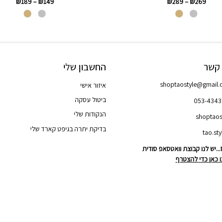
₪
189
–
₪
149
₪
289
–
₪
269
 קשר
החשבון שלי
shoptaostyle@gmail
איזור אישי
ביטול עסקה
053-434
הנקודות שלי
shoptaos
בדיקת יתרה בגיפט קארד שלי
..יש לנו קבוצת וואטסאפ סודית
 כאן כדי להצטרף