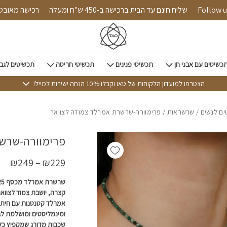
כמות פרימוורה-שרשרת אמרל
Follow us on in
שליח חינם עד הבית ברכישה ב-450 ש"ח ומעלה
רכיש
כשיטים עם אבני חן
תכשיטי פנינים
תכשיטי חריטה
תכשיטים לגב
הצטרפו למועדון הלקוחות של טאו וקבלו 10% הנחה ישירות למייל!
ם לנשים
/
שרשראות
/ פרימוורה-שרשרת אמרלד צמודה לצוואר
פרימוורה-שרשר
Add wishlist
₪
249
–
₪
229
קצרה, יושבת צמוד לצווא
אמרלד קטנטנות עם חיתוכ
ומינמליסטים ומושלמת ל
שכבות מדורג שמקפיץ כל 