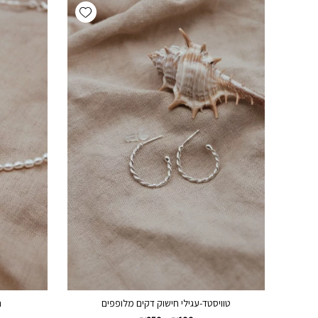
Add wishlist
טוויסטד-עגילי חישוק דקים מלופפים
נ