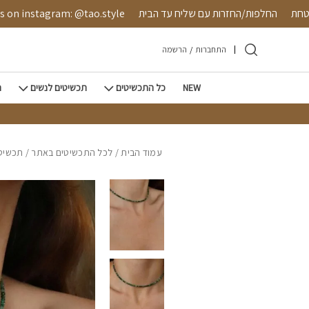
חזרה למעלה
Skip to Conten
שה מאובטחת
החלפות/החזרות עם שליח עד הבית
stagram: @tao.style
התחברות
/
הרשמה
NEW
כל התכשיטים
תכשיטים לנשים
ת
עמוד הבית
/
לכל התכשיטים באתר
/
תכשיטי