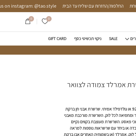
ד צמודה לצוואר
ה מאובטחת
החלפות/החזרות עם שליח עד הבית
nstagram: @tao.style
0
0
הרשימה שלי
רים
SALE
ניקוי תכשיטי כסף
GIFT CARD
ת אמרלד צמודה לצוואר
שרשרת אמרלד מכסף 925 או גולדפילד אמיתי. שרשרת אבני חן ברקת
ר ומחמיאה לכל לוק. השרשרת מורכבת מאבני
י פאסט. השרשרת מעוצבת בקווים נקיים
בדה או ביחד עם שרשראות נוספות למראה
לוק. אמרלד (או בשמותיה האחרים אבן ברקת