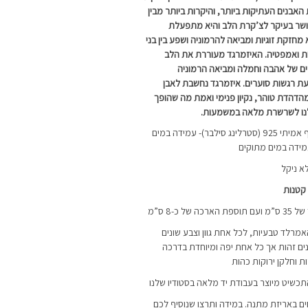
אבנים העתיקות ביותר, והיקרות ביותר מבין
ושר בעיקר לצ’קרת הלב והיא מתפעלת
חזקת זוגיות ומביאה להרמוניה ושפע בין בני
ות ואמפטיה. האיזמרגד מעוררת את הלב
 של אהבה וחמלה ומביאה הרמוניה
ת רגשות סוערים. איזמרגד נחשבת לאבן
הדהדת טוהר, נקיון פנימי ואמת מה שהופך
נו לשרשרת מלאה במשמעות.
השרשרת מיוצרת מכסף אמיתי 925 (סטרלינג סילבר)- עמידה במים
מידה במים מתוקים
א ניקל
 קטנות
 כ-8 ס”מ
האמרלד טבעיות, לכל אחת גוון וצבע שונים
השניה. אין 2 אבנים זהות אך כל אחת יפה ומיוחדת בדרכה
ת וחלקן ירוקות כהות
התכשיט מיוצר בעבודת יד מלאה בסטודיו שלנו
ם באריזת מתנה. במידה ותרצו שנוסיף לכם