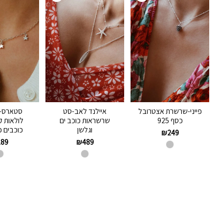
פייני-שרשרת אצטרובל
איילנד לאב-סט
סטארס-
כסף 925
שרשראות כוכב ים
לולאות 
וגלשן
כוכבים כסף
₪
249
189
₪
489