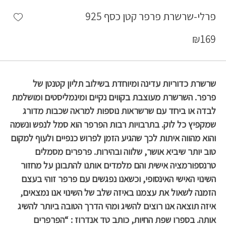
shlist
פרלי-שרשרת פרפר קטן כסף 925
₪
169
שרשרת כדוריות עדינה ומיוחדת בשילוב תליון קטנטן של
פרפר. השרשרת מעוצבת בקווים נקיים ומינמליסטים ומושלמת
לבדה או ביחד עם שרשראות נוספות למראה שכבות מדורג
שמקפיץ כל לוק. בתרבויות רבות הפרפר הוא סמל לנפש ונשמה
והוא מהווה איתות לכך שהגיע הזמן לפרוש כנפיים ולעוף למקום
טוב יותר שיביא אושר, שלווה ובהירות. פרפרים מסמלים
טרנספורמציה אישית והם מלמדים אותנו להתבונן על מחזור
השינוי האישי האינסופי, וכשאנו נפגשים עם פרפר זוהי בעצם
הזמנה לשאול את עצמנו באיזה שלב של השינוי אנו נמצאים,
איזה תוצאה אנו רוצים להשיג ומהי הדרך הטובה ביותר להשיג
אותה. בספרו שפת החיות, כותב טד אנדרוז : “הפרפרים