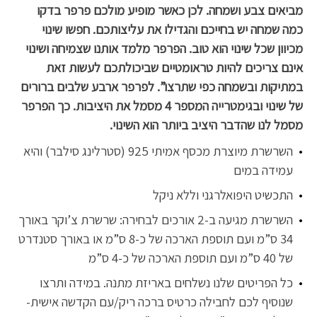
מביאים צבע ושמחה. לכן כאשר מופיע מולכם פרפר בדקו
כמה שמחה יש בחייכם והגדילו את עליצותכם. חפשו שינוי
מכיוון שכל שינוי הוא טוב. הפרפר מלמד אותנו שצמיחה ושינוי
אינם צריכים להיות טראומטיים שביכולתכם לעשות זאת
במתיקות ובשמחה כפי שתרצו”. לפרפר ארבע שלבים ברורים
של שינוי ובגימטרייה המספר 4 מסמל את היציבות. כך הפרפר
מסמל לנו שהדבר היציב ביותר הוא השינוי.
השרשרת מיוצרת מכסף אמיתי 925 (סטרלינג סילבר) והיא
עמידה במים
התכשיט היפואלרגני וללא ניקל
השרשרת מגיעה ב-2 אורכים לבחירה: שרשרת צ’וקר באורך
34 ס”מ ועם תוספת הארכה של כ-8 ס”מ או באורך סטנדרט
של 40 ס”מ ועם תוספת הארכה של כ-4 ס”מ
כל הפריטים שלנו נשלחים באריזת מתנה. במידה ותרצו
שנוסיף לכם לחבילה כרטיס ברכה ריק/עם הקדשה אישית-