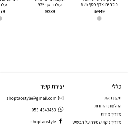
כוכב ים וצדף כסף 925
עולם כסף 925
עלה 
₪
449
179
₪
239
כללי
יצירת קשר
תקנון האתר
shoptaostyle@gmail.com
החלפות והחזרות
053-4343453
מדריך מידות
shoptaostyle
מדריך ניקוי ושמירה על תכשיטי