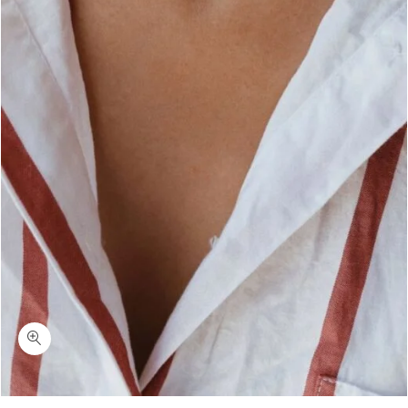
כמות צ'רי-שרשרת פנינה כסף 925