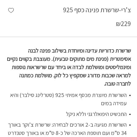
shlist
צ’רי-שרשרת פנינה כסף 925
₪
229
שרשרת כדוריות עדינה ומיוחדת בשילוב פנינה לבנה
אסימטרית (פנינת מים מתוקים טבעית). מעוצבת בקווים נקיים
ומינמליסטים ומושלמת לבדה או ביחד עם שרשראות נוספות
למראה שכבות מדורג שמקפיץ כל לוק. מושלמת כמתנה
לחברה טובה.
השרשרת מיוצרת מכסף אמיתי 925 (סטרלינג סילבר) והיא
עמידה במים
התכשיט היפואלרגני וללא ניקל
השרשרת מגיעה ב-2 אורכים לבחירה: שרשרת צ’וקר באורך
34 ס”מ ועם תוספת הארכה של כ-8 ס”מ או באורך סטנדרט