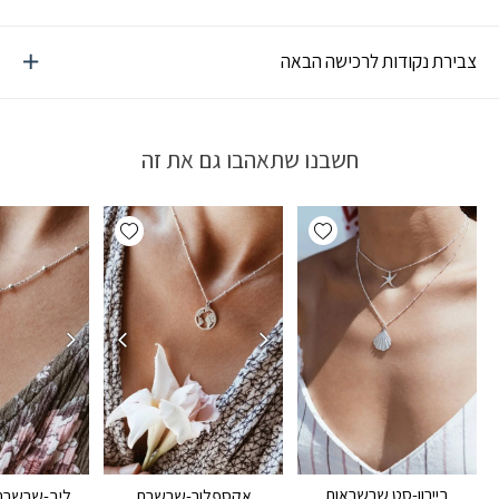
צבירת נקודות לרכישה הבאה
חשבנו שתאהבו גם את זה
Add wishlist
Add wishlist
ביירון-סט שרשראות
אקספלור-שרשרת
ליב-שרשרת