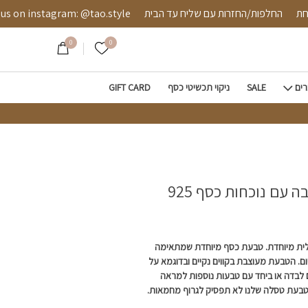
ות כסף 925
מאובטחת
החלפות/החזרות עם שליח עד הבית
instagram: @tao.style
0
0
הרשימה שלי
רים
SALE
ניקוי תכשיטי כסף
GIFT CARD
 עם נוכחות כסף 925
ית מיוחדת. טבעת כסף מיוחדת שמתאימה
ם. הטבעת מעוצבת בקווים נקיים ובדוגמא על
בדה או ביחד עם טבעות נוספות למראה
 טבעת טסלה שלנו לא תפסיק לגרוף מחמאות.