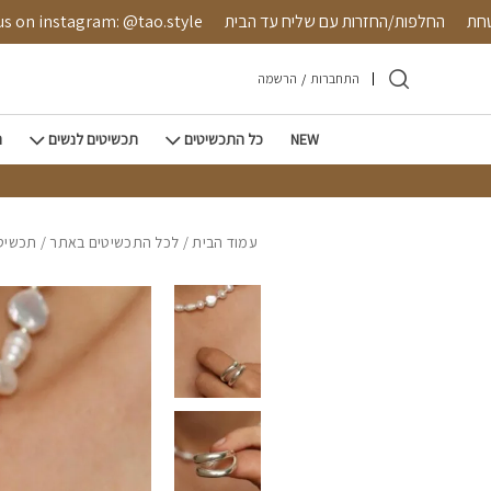
חזרה למעלה
Skip to Conten
 מאובטחת
החלפות/החזרות עם שליח עד הבית
instagram: @tao.style
התחברות
/
הרשמה
NEW
כל התכשיטים
תכשיטים לנשים
ת
עמוד הבית
/
לכל התכשיטים באתר
/
תכשיטי 