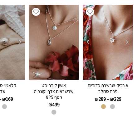
Add wishlist
Add wishlist
אושן לובר-סט
אורכיד-שרשרת כדוריות
קלאמי-ט
שרשראות צדף וקונכיה
פרח סחלב
עדי
כסף 925
–
₪
169
₪
289
–
₪
229
₪
439