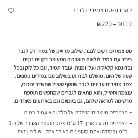
shlist
קארדנו-סט צמידים לגבר
₪
229
–
₪
119
סט צמידים דקים לגבר. שילוב מדוייק של צמיד דק לגבר
ביחד עם צמיד לולאות מוארכות המעוצב בקווים נקיים
ובדוגמא קלאסית ועל-זמנית. עובד תמיד, עם כל לוק ובכל
שעה של היום. מושלם לבדו או בשילוב עם צמידים נוספים.
צמד צמידים עדינים לגבר שנוטף סטייל שמשדר
יםכוח,
עוצמה וסטייל, והוא מתאים לגברים שמחפשים תוספת
מרשימה למראה שלהם, גם ביומיום וגם באירועים מיוחדים.
הצמידים מיוצרים מפלדת אל חלד והוא עמיד במים
הצמידים מגיע באורך 17 ס”מ פלוס תוספת הארכה של כ-3
ס”מ (במידה ואתם מעוניינים באורך אחר- יש לציין זאת