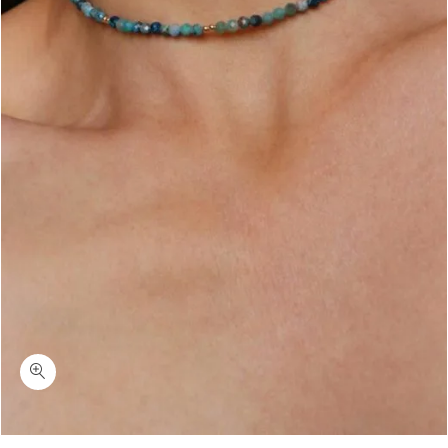
כמות קורין-שרשרת צמודה לצוואר אבני חן קריסוקולה כחולות