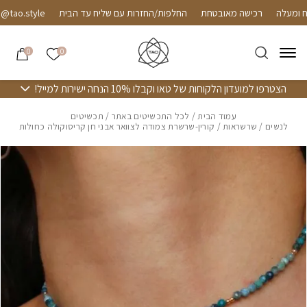
חזרה למעלה
Skip to Conten
רכישה מאובטחת
החלפות/החזרות עם שליח עד הבית
@tao.style
הרשימה שלי
0
0
הצטרפו למועדון הלקוחות של טאו וקבלו 10% הנחה ישירות למייל!
עמוד הבית
/
לכל התכשיטים באתר
/
תכשיטים
לנשים
/
שרשראות
/ קורין-שרשרת צמודה לצוואר אבני חן קריסוקולה כחולות