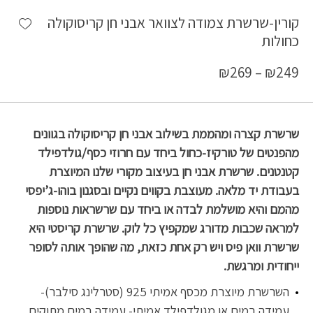
shlist
קורין-שרשרת צמודה לצוואר אבני חן קריסוקולה
כחולות
₪
269
–
₪
249
שרשרת קצרה ומהממת בשילוב אבני חן קריסוקולה בגוונים
מהפנטים של טורקיז-כחול ביחד עם חרוזי כסף/גולדפילד
קטנטנים. שרשרת אבני חן בעיצוב מקורי שלנו המיוצרת
בעבודת יד מלאה. מעוצבת בקווים נקיים ובסגנון בוהו-ג’יפסי
מהמם והיא מושלמת לבדה או ביחד עם שרשראות נוספות
למראה שכבות מדורג שמקפיץ כל לוק. שרשרת קריסטי היא
שרשרת וואן פיס ויש רק אחת כזאת, מה שהופך אותה לסופר
ייחודית ומרגשת.
השרשרת מיוצרת מכסף אמיתי 925 (סטרלינג סילבר)-
עמידה במים או מגולדפילד אמיתי- עמידה במים מתוקים