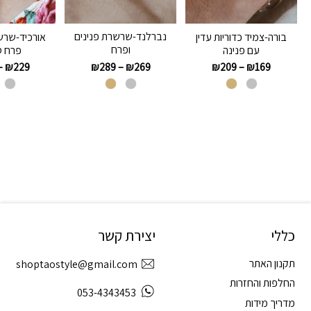
נברלנד-שרשרת פנינים
בורה-צמיד כדוריות עדין
אורכיד-שרש
ופרח
עם פנינה
פרח 
₪
289
–
₪
269
–
₪
229
₪
209
–
₪
169
כללי
יצירת קשר
תקנון האתר
shoptaostyle@gmail.com
החלפות והחזרות
053-4343453
מדריך מידות