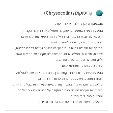
קריסוקולה (Chrysocolla)
צבע אבן חן:
אבן כחולה – ירוקה – טורקיז
בהיבט הרגשי והנפשי:
הקריסוקולה מסמלת אנרגיה רכה ונקבית.
היא מאזנת ויוצרת הרמוניה בין ההילה והגוף הפיזי. עוזרת להתחבר
לחוכמה פנימית ועוזרת לא לפחד מרגשות.
מחזקת את היכולת להיות רגישים אך לא פגיעים ועוזרת לפתח סבלנות,
אדיבות, סובלנות, חמלה וענווה.
הקריסוקולה מקילה על תחושות אשם
ולחץ ומרגיעה את המחשבה ואת הלב.
משחררת משפיטה ותחושת אשם.
בהיבט הפיזי:
עוזרת לאיחוי רקמות לכן טובה למצבי פציעות ולהחלמה
לאחר ניתוח. מרגיעה במקרים של כוויות והורדת חום.
מרגיעה גלי חום של גיל המעבר ועוזרת לאיזון פעילות-יתר בבלוטת התריס.
מאזנת את מערכת הפיריון הנשית ומקילה על הריון וכאבי צירים ולידה
ומרגיעה כאבי ביוץ ומחזור.
מרגיעה תופעות של סכרת וטובה לכאבי גרון וצרידות.