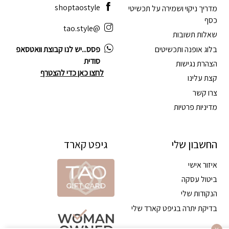
shoptaostyle
מדריך ניקוי ושמירה על תכשיטי
כסף
@tao.style
שאלות תשובות
בלוג אופנה ותכשיטים
פסס...יש לנו קבוצת וואטסאפ
סודית
הצהרת נגישות
לחצו כאן כדי להצטרף
קצת עלינו
צרו קשר
מדיניות פרטיות
החשבון שלי
גיפט קארד
איזור אישי
ביטול עסקה
הנקודות שלי
בדיקת יתרה בגיפט קארד שלי