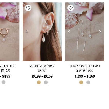
Add wishlist
Add wishlist
טייני מוני-
ווייט דרופס-עגילי שרוך
לויאל-עגילי פנינה
אבן חן 
פנינה עדינים
תלויים
–
₪
199
₪
199
–
₪
169
₪
199
–
₪
169