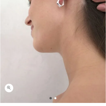
כמות קלואי-עגילי חישוק גיאומטרים כסף 925