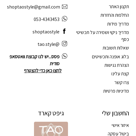
תקנון האתר
shoptaostyle@gmail.com
החלפות והחזרות
053-4343453
מדריך מידות
shoptaostyle
מדריך ניקוי ושמירה על תכשיטי
כסף
@tao.style
שאלות תשובות
בלוג אופנה ותכשיטים
פסס...יש לנו קבוצת וואטסאפ
סודית
הצהרת נגישות
לחצו כאן כדי להצטרף
קצת עלינו
צרו קשר
מדיניות פרטיות
החשבון שלי
גיפט קארד
איזור אישי
ביטול עסקה