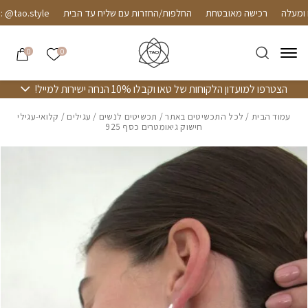
חזרה למעלה
Skip to Conten
רכישה מאובטחת
החלפות/החזרות עם שליח עד הבית
@tao.style
הרשימה שלי
0
0
הצטרפו למועדון הלקוחות של טאו וקבלו 10% הנחה ישירות למייל!
עמוד הבית
/
לכל התכשיטים באתר
/
תכשיטים לנשים
/
עגילים
/ קלואי-עגילי
חישוק גיאומטרים כסף 925