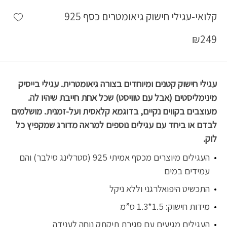
shlist
קלואי-עגילי חישוק גיאומטרים כסף 925
₪
249
עגילי חישוק קטנים ומיוחדים בצורה גיאומטרית. עגילי בייסיק
מינימליסטים (אבל עם טוויסט) שכל אחת חייבת שיהיו לה.
מעוצבים בקווים נקיים, בדוגמא קלאסית ועל-זמנית. מושלמים
לבדם או ביחד עם עגילים נוספים למראה מדורג שמקפיץ כל
לוק.
העגילים מיוצרים מכסף אמיתי 925 (סטרלינג סילבר) והם
עמידים במים
התכשיט היפואלרגני וללא ניקל
מידות חישוק: 1.5*1.3 ס”מ
העגילים מגיעים עם סגירת תיקתק נוחה לענידה