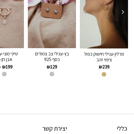
בץ-עגילי צב צמודים
טייני מוני-
מרלין-עגילי חישוק כפול
כסף 925
אבן חן 
ציפוי זהב
–
₪
199
₪
129
₪
239
כללי
יצירת קשר