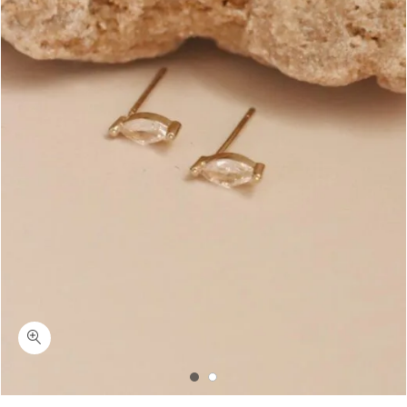
כמות קליימקס-עגילי זהב משובצים צמודים לאוזן