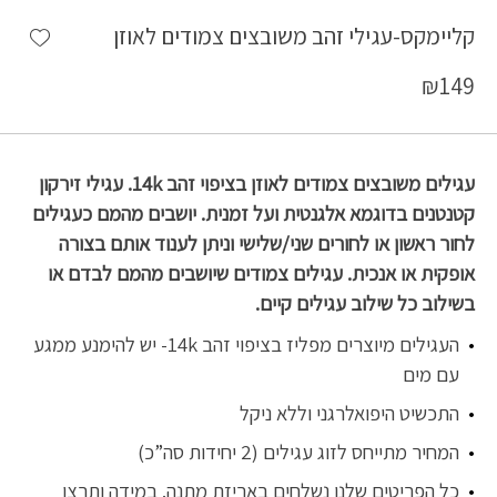
shlist
קליימקס-עגילי זהב משובצים צמודים לאוזן
₪
149
עגילים משובצים צמודים לאוזן בציפוי זהב 14k. עגילי זירקון
קטנטנים בדוגמא אלגנטית ועל זמנית. יושבים מהמם כעגילים
לחור ראשון או לחורים שני/שלישי וניתן לענוד אותם בצורה
אופקית או אנכית. עגילים צמודים שיושבים מהמם לבדם או
בשילוב כל שילוב עגילים קיים.
העגילים מיוצרים מפליז בציפוי זהב 14k- יש להימנע ממגע
עם מים
התכשיט היפואלרגני וללא ניקל
המחיר מתייחס לזוג עגילים (2 יחידות סה”כ)
כל הפריטים שלנו נשלחים באריזת מתנה. במידה ותרצו