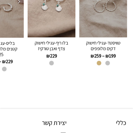
טוויסטד-עגילי חישוק
בלו ריף-עגילי חישוק
בליס-עגי
דקים מלופפים
צדף ואבן טורקיז
קטנים מלו
25
₪
229
₪
259
–
₪
199
–
₪
229
כללי
יצירת קשר