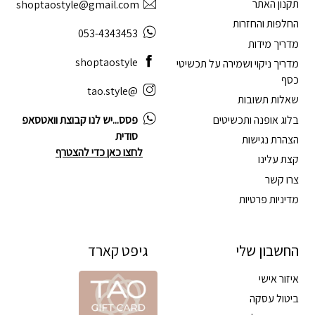
תקנון האתר
shoptaostyle@gmail.com
החלפות והחזרות
053-4343453
מדריך מידות
shoptaostyle
מדריך ניקוי ושמירה על תכשיטי
כסף
@tao.style
שאלות תשובות
בלוג אופנה ותכשיטים
פסס...יש לנו קבוצת וואטסאפ
סודית
הצהרת נגישות
לחצו כאן כדי להצטרף
קצת עלינו
צרו קשר
מדיניות פרטיות
החשבון שלי
גיפט קארד
איזור אישי
ביטול עסקה