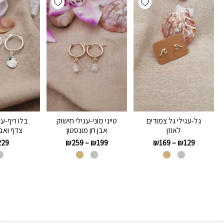
גל-עגילי גל צמודים
טייני מוני-עגילי חישוק
בלו ריף-עג
לאוזן
אבן חן מונסטון
צדף ואבן
229
₪
259
–
₪
199
₪
169
–
₪
129