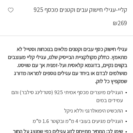
shlist
קליי-עגילי חישוק עבים וקטנים מכסף 925
₪
269
עגילי חישוק כסף עבים וקטנים מלאים בנוכחות וסטייל לא
מתאמץ. כחלק מקולקציית הבייסיק שלנו, עגילי קליי מעוצבים
בקווים נקיים, בדוגמא קלאסית ועל-זמנית אך עם טוויסט.
מושלמים לבדם או ביחד עם עגילים נוספים למראה מדורג
שמקפיץ כל לוק.
העגילים מיוצרים מכסף אמיתי 925 (סטרלינג סילבר) והם
עמידים במים
התכשיט היפואלרגני וללא ניקל
העגילים מגיעים בעובי 4 מ”מ ובקוטר 1.6 ס”מ
שימו לב: המחיר מתייחס לזוג עגילים כפי שמוצג על החור