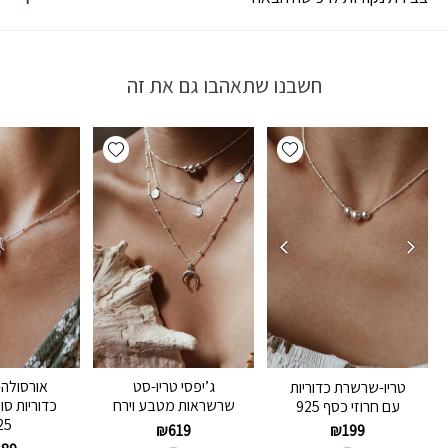
חשבנו שתאהבו גם את זה
Add wishlist
Add wishlist
ג’יפסי טריו-סט
אורסולה
טריו-שרשרת כדוריות
שרשראות מטבע וירח
כדוריות סו
עם חרוזי כסף 925
25
₪
619
₪
199