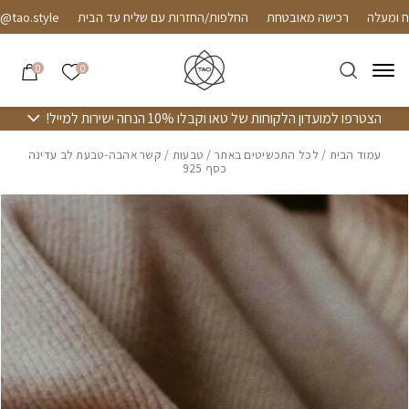
חזרה למעלה
Skip to Conten
רכישה מאובטחת
החלפות/החזרות עם שליח עד הבית
o.style
הרשימה שלי
0
0
הצטרפו למועדון הלקוחות של טאו וקבלו 10% הנחה ישירות למייל!
עמוד הבית
/
לכל התכשיטים באתר
/
טבעות
/ קשר אהבה-טבעת לב עדינה
כסף 925