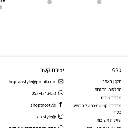
189
כללי
יצירת קשר
תקנון האתר
shoptaostyle@gmail.com
החלפות והחזרות
053-4343453
מדריך מידות
shoptaostyle
מדריך ניקוי ושמירה על תכשיטי
כסף
@tao.style
שאלות תשובות