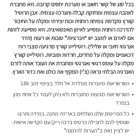
בכל סוג של קשר חשוב או מערכת יחסים קרובה. היא מחברת
לאהבה עצמית ומחזקת קבלה והערכה עצמית. אבן הרוטיל
קוורץ מקדמת צמיחה רוחנית וכוח יצירתי ומקלה על החיבור
להדרכה רוחנית ומסייע לאיזון האינטואיציה. היא מסייעת לזהות
אם לאדם או למצב יש “ויברציות” טובות או רעות (תדר
אנרגטי חיובי או שלילי). רוטילייט קוורץ מרגיעה מצבי רוח
דכאוניים ומקלה על פחדים, חרדות ופוביות. רוטילייט קוורץ
מקלה על עומס רגשי ואנרגטי ומחברת את העונד אותה לזרם
האנרגיה הבלתי נראה (צ’י) המקיף את כולנו ואת כדור הארץ.
השרשראות מיוצרות מפלדת אל חלד בציפוי זהב 18k
השרשראות מגיעות מחוברות ולא ניתן לענוד כל אחת מהן
בנפרד
כל הפריטים שלנו נשלחים באריזת מתנה. במידה ותרצו
שנוסיף לכם לחבילה כרטיס ברכה ריק/עם הקדשה אישית-
יש לציין זאת ב”הערות להזמנה”