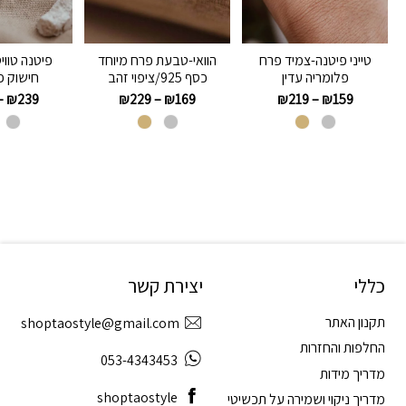
טייני פיטנה-צמיד פרח
הוואי-טבעת פרח מיוחד
פיטנה טווי
פלומריה עדין
כסף 925/ציפוי זהב
חישוק פ
–
₪
239
₪
229
–
₪
169
₪
219
–
₪
159
כללי
יצירת קשר
תקנון האתר
shoptaostyle@gmail.com
החלפות והחזרות
053-4343453
מדריך מידות
shoptaostyle
מדריך ניקוי ושמירה על תכשיטי