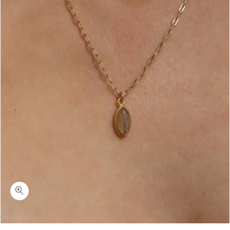
כמות רומנס-סט שרשראות זהב מדורגות עם אבן חן רוטיל קוורץ