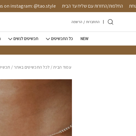
חזרה למעלה
Skip to Conten
 מאובטחת
החלפות/החזרות עם שליח עד הבית
nstagram: @tao.style
התחברות
/
הרשמה
NEW
כל התכשיטים
תכשיטים לנשים
ת
עמוד הבית
/
לכל התכשיטים באתר
/
תכשיטי