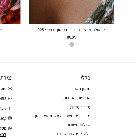
אורסולה-שרשרת כדוריות סוסון ים כסף 925
פיי
₪
189
כללי
יצירת
.com
תקנון האתר
החלפות והחזרות
3453
מדריך מידות
tyle
מדריך ניקוי ושמירה על תכשיטי כסף
@tao.style
שאלות תשובות
פסס.
בלוג אופנה ותכשיטים
לחצו