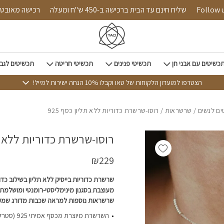
כמות רוסו-שרשרת כדוריות ללא תליון כסף 925
Follow us on i
שליח חינם עד הבית ברכישה ב-450 ש"ח ומעלה
רכישה
כשיטים עם אבני חן
תכשיטי פנינים
תכשיטי חריטה
תכשיטים לגב
הצטרפו למועדון הלקוחות של טאו וקבלו 10% הנחה ישירות למייל!
ם לנשים
/
שרשראות
/ רוסו-שרשרת כדוריות ללא תליון כסף 925
רוסו-שרשרת כדוריות ללא תלי
Add wishlist
₪
229
שרשרת כדוריות בייסיק ללא תליון בשילוב כדו
מעוצבת בסגנון מינימליסטי-רומנטי ומושלמת 
שרשראות נוספות למראה שכבות מדורג שמקפ
השרשרת מיוצר