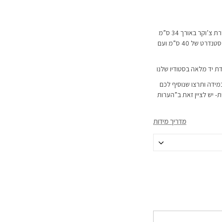
השרשרת מגיעה ב-2 אורכים לבחירה: שרשרת צ’וקר באורך 34 ס”מ
ועם תוספת הארכה של כ-8 ס”מ או באורך סטנדרט של 40 ס”מ ועם
דת יד מלאה בסטודיו שלנו
מידה ותרצו שנוסיף לכם
 יש לציין זאת ב”הערות
מדריך מידות