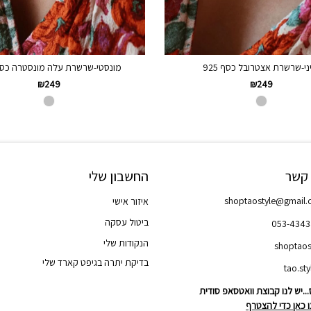
ני-שרשרת אצטרובל כסף 925
מונסטי-שרשרת עלה מונסטרה כסף 5
₪
249
₪
249
 קשר
החשבון שלי
shoptaostyle@gmail
איזור אישי
ביטול עסקה
053-434
הנקודות שלי
shoptaos
בדיקת יתרה בגיפט קארד שלי
..יש לנו קבוצת וואטסאפ סודית
 כאן כדי להצטרף