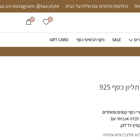
 מאובטחת
החלפות/החזרות עם שליח עד הבית
instagram: @tao.style
0
0
הרשימה שלי
רים
SALE
ניקוי תכשיטי כסף
GIFT CARD
ון כסף 925
רי כסף קטנים ומיוחדים.
לבדה או ביחד עם
יץ כל לוק.
ת מכסף אמיתי 925 (סטרלינג סילבר) והיא עמידה