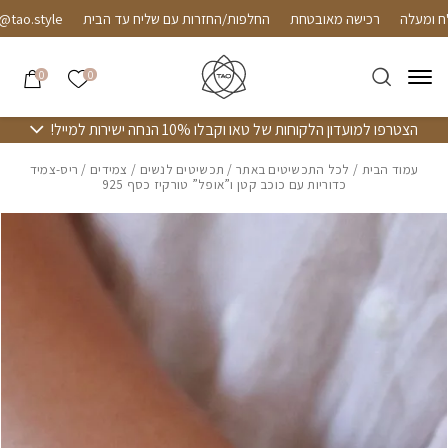
חזרה למעלה
Skip to Conten
רכישה מאובטחת
החלפות/החזרות עם שליח עד הבית
o.style
הרשימה שלי
0
0
הצטרפו למועדון הלקוחות של טאו וקבלו 10% הנחה ישירות למייל!
עמוד הבית
/
לכל התכשיטים באתר
/
תכשיטים לנשים
/
צמידים
/ ריס-צמיד
כדוריות עם כוכב קטן ו”אופל” טורקיז כסף 925