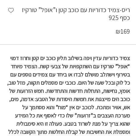
shlist
ריס-צמיד כדוריות עם כוכב קטן ו”אופל” טורקיז
כסף 925
₪
169
צמיד כדוריות עדין ויפה בשילוב תליון כוכב ים קטן וחרוז דמוי
“אופל” טורקיז עם השתקפויות של צבעי קשת. הצמיד מיוחד
בטירוף וישתלב מושלם לבדו או ביחד עם צמידים נוספים עם
כל לוק ובכל שעה של היום. כוכבי ים מסמלים תקווה, מזל טוב,
אומץ, נחישות, התחלות חדשות והתחדשות. חמש הזרועות של
כוכב הים מייצגות את חמשת היסודות של הטבע: אדמה, מים,
אש, אוויר ומתכת. לכוכב ים אין “מוח” והוא מסתמך על
מערכת העצבים ב”זרועות” שלו כדי לאסוף את כל המידע
שהוא צריך על מנת לשרוד בטבע. פעולה זו היא סימבולית
ומסמלת את החשיבות של קבלת החלטות מתוך הקשבה לכלל