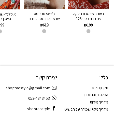
ראונד-שרשרת חלקה
ג’יפסי טריו-סט
איסלנד-שר
עם חרוז כסף 925
שרשראות מטבע וירח
הצפון כסף
₪
619
₪
199
199
כללי
יצירת קשר
תקנון האתר
shoptaostyle@gmail.com
החלפות והחזרות
053-4343453
מדריך מידות
shoptaostyle
מדריך ניקוי ושמירה על תכשיטי