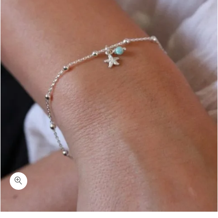
כמות ריס-צמיד כדוריות עם כוכב קטן ו"אופל" טורקיז כסף 925