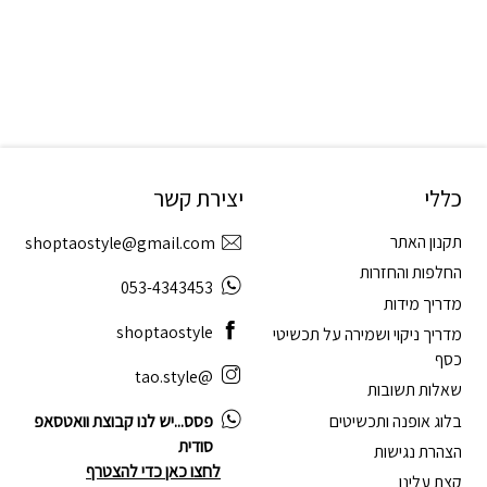
כללי
יצירת קשר
תקנון האתר
shoptaostyle@gmail.com
החלפות והחזרות
053-4343453
מדריך מידות
shoptaostyle
מדריך ניקוי ושמירה על תכשיטי
כסף
@tao.style
שאלות תשובות
בלוג אופנה ותכשיטים
פסס...יש לנו קבוצת וואטסאפ
סודית
הצהרת נגישות
לחצו כאן כדי להצטרף
קצת עלינו