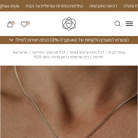
חזרה למעלה
Skip to Conten
רכישה מאובטחת
החלפות/החזרות עם שליח עד הבית
o.style
הרשימה שלי
0
0
הצטרפו למועדון הלקוחות של טאו וקבלו 10% הנחה ישירות למייל!
עמוד הבית
/
לכל התכשיטים באתר
/
לכל תכשיטי החריטה
/
שרשראות
חריטה
/ ריף-שרשרת גלשן עדינה כסף 925