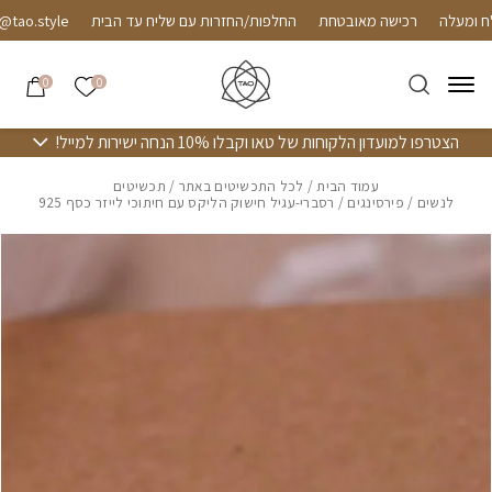
חזרה למעלה
Skip to Conten
רכישה מאובטחת
החלפות/החזרות עם שליח עד הבית
o.style
הרשימה שלי
0
0
הצטרפו למועדון הלקוחות של טאו וקבלו 10% הנחה ישירות למייל!
עמוד הבית
/
לכל התכשיטים באתר
/
תכשיטים
לנשים
/
פירסינגים
/ רסברי-עגיל חישוק הליקס עם חיתוכי לייזר כסף 925