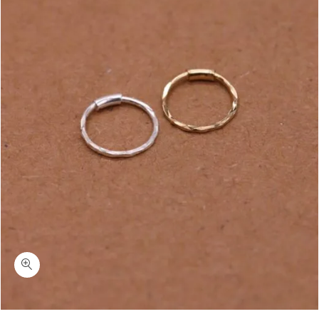
כמות רסברי-עגיל חישוק הליקס עם חיתוכי לייזר כסף 925