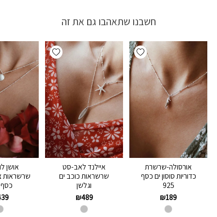
חשבנו שתאהבו גם את זה
Add wishlist
Add wishlist
אורסולה-שרשרת
איילנד לאב-סט
אושן ל
כדוריות סוסון ים כסף
שרשראות כוכב ים
שרשראות צד
925
וגלשן
כסף 925
439
₪
489
₪
189