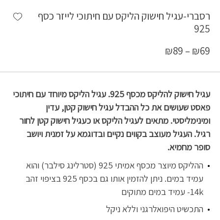
shlist
רסברי-עגיל חישוק הליקס עם חיתוכי לייזר כסף
925
₪
89
–
₪
69
עגיל חישוק להליקס מכסף 925. עגיל הליקס מיוחד עם חיתוכי
פאסט שעושים את כל ההבדל עגיל חישוק קטן, עדין
ומינימליסטי. מתאים לעגיל הליקס או כעגיל חישוק קטן לחור
רגיל. העגיל מעוצב בקווים נקיים ובדוגמא על זמנית ויושב
סופר מחמיא.
ההליקס מיוצר מכסף אמיתי 925 (סטרלינג סילבר) והוא
עמיד במים. ניתן להזמין אותו גם בכסף 925 בציפוי זהב
14k- עמיד במים מתוקים
התכשיט היפואלרגני וללא ניקל