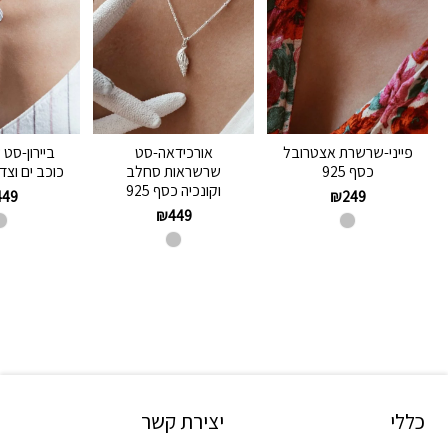
פייני-שרשרת אצטרובל
אורכידאה-סט
ביירון-סט
כסף 925
שרשראות סחלב
כוכב ים וצדף 
וקונכיה כסף 925
449
₪
249
₪
449
כללי
יצירת קשר