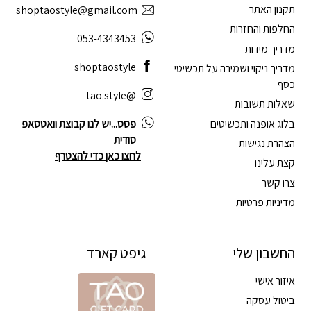
תקנון האתר
shoptaostyle@gmail.com
החלפות והחזרות
053-4343453
מדריך מידות
shoptaostyle
מדריך ניקוי ושמירה על תכשיטי
כסף
@tao.style
שאלות תשובות
בלוג אופנה ותכשיטים
פסס...יש לנו קבוצת וואטסאפ
סודית
הצהרת נגישות
לחצו כאן כדי להצטרף
קצת עלינו
צרו קשר
מדיניות פרטיות
החשבון שלי
גיפט קארד
איזור אישי
ביטול עסקה