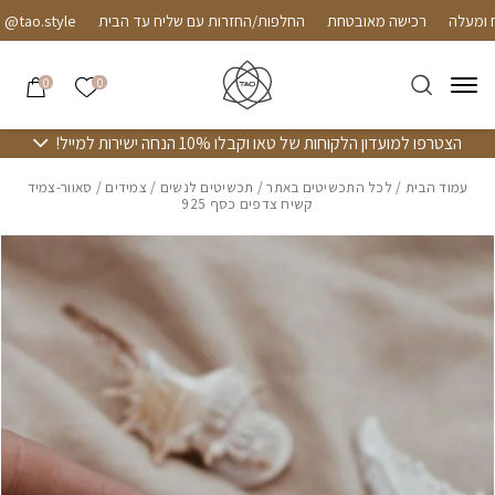
חזרה למעלה
Skip to Conten
רכישה מאובטחת
החלפות/החזרות עם שליח עד הבית
ao.style
הרשימה שלי
0
0
הצטרפו למועדון הלקוחות של טאו וקבלו 10% הנחה ישירות למייל!
עמוד הבית
/
לכל התכשיטים באתר
/
תכשיטים לנשים
/
צמידים
/ סאוור-צמיד
קשיח צדפים כסף 925