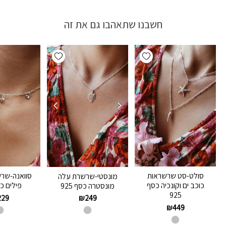
חשבנו שתאהבו גם את זה
Add wishlist
Add wishlist
סולט-סט שרשראות
סוואנה-שר
מונסטי-שרשרת עלה
כוכב ים וקונכיה כסף
פילים כסף
מונסטרה כסף 925
925
229
₪
249
₪
449