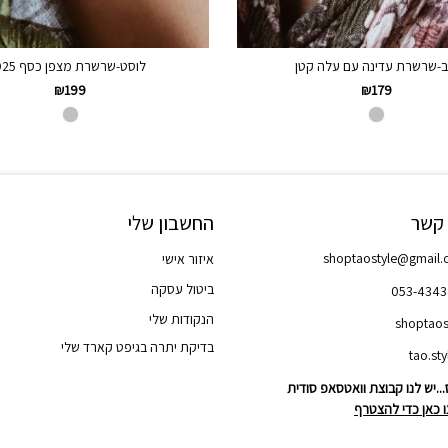
ב-שרשרת עדינה עם עלה קטן
לוסט-שרשרת מצפן כסף 925
₪
199
₪
179
 קשר
החשבון שלי
shoptaostyle@gmail
איזור אישי
ביטול עסקה
053-434
הנקודות שלי
shoptaos
בדיקת יתרה בגיפט קארד שלי
..יש לנו קבוצת וואטסאפ סודית
 כאן כדי להצטרף