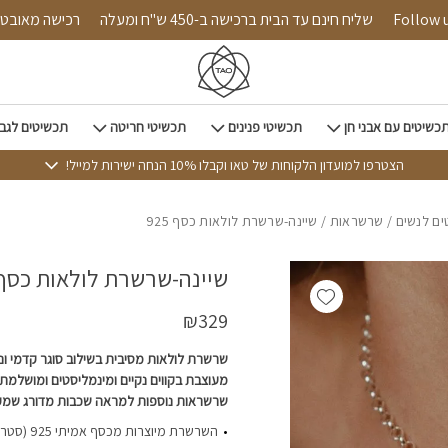
כמות שיינה-שרשרת לולאות כסף 925
Follow us on i
שליח חינם עד הבית ברכישה ב-450 ש"ח ומעלה
רכישה
כשיטים עם אבני חן
תכשיטי פנינים
תכשיטי חריטה
תכשיטים לגב
הצטרפו למועדון הלקוחות של טאו וקבלו 10% הנחה ישירות למייל!
ם לנשים
/
שרשראות
/ שיינה-שרשרת לולאות כסף 925
שיינה-שרשרת לולאות כסף 25
Add wishlist
₪
329
שרשרת לולאות מסיבית בשילוב סוגר קדמי ו
מעוצבת בקווים נקיים ומינמליסטים ומושלמת 
שרשראות נוספות למראה שכבות מדורג שמקפ
השרשרת מיוצר