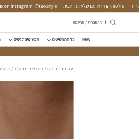
חזרה למעלה
Skip to Conten
 מאובטחת
החלפות/החזרות עם שליח עד הבית
nstagram: @tao.style
התחברות
/
הרשמה
NEW
כל התכשיטים
תכשיטים לנשים
ת
עמוד הבית
/
לכל התכשיטים באתר
/
תכשיטי