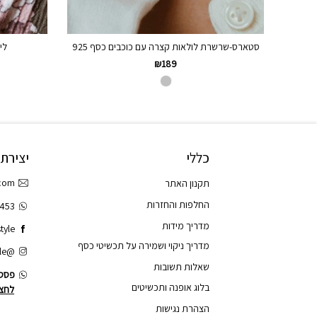
סטארס-שרשרת לולאות קצרה עם כוכבים כסף 925
לי
₪
189
כללי
יצירת
.com
תקנון האתר
החלפות והחזרות
3453
מדריך מידות
tyle
מדריך ניקוי ושמירה על תכשיטי כסף
@tao.style
שאלות תשובות
פסס.
בלוג אופנה ותכשיטים
לחצו
הצהרת נגישות