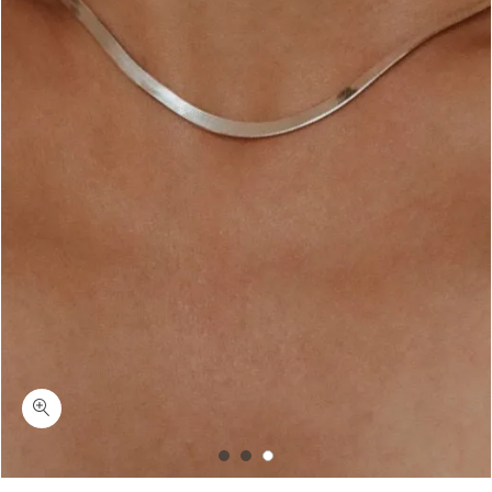
כמות שימר-שרשרת חלקה שטוחה ללא תליון כסף 925