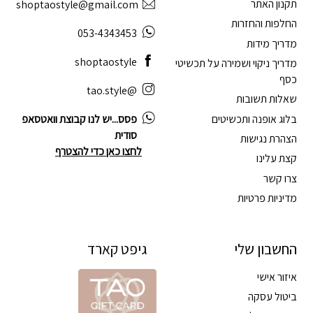
תקנון האתר
shoptaostyle@gmail.com
החלפות והחזרות
053-4343453
מדריך מידות
shoptaostyle
מדריך ניקוי ושמירה על תכשיטי
כסף
@tao.style
שאלות תשובות
בלוג אופנה ותכשיטים
פסס...יש לנו קבוצת וואטסאפ
סודית
הצהרת נגישות
לחצו כאן כדי להצטרף
קצת עלינו
צרו קשר
מדיניות פרטיות
החשבון שלי
גיפט קארד
איזור אישי
ביטול עסקה