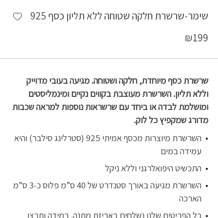
shlist
שימר-שרשרת חלקה שטוחה ללא תליון כסף 925
₪
199
שרשרת כסף מיוחדת, חלקה ושטוחה. מגיעה בעובי מדוייק
וללא תליון. השרשרת מעוצבת בקווים נקיים ומינמליסטים
ומושלמת לבדה או ביחד עם שרשראות נוספות למראה שכבות
מדורג שמקפיץ כל לוק.
השרשרת מיוצרות מכסף אמיתי 925 (סטרלינג סילבר) והיא
עמידה במים
התכשיט היפואלרגני וללא ניקל
השרשרת מגיעה באורך סטנדרט של 40 ס”מ פלוס כ-3 ס”מ
הארכה
כל הפריטים שלנו נשלחים באריזת מתנה. במידה ותרצו