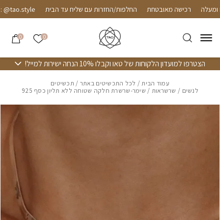
חזרה למעלה
Skip to Conten
רכישה מאובטחת
החלפות/החזרות עם שליח עד הבית
tao.style
הרשימה שלי
0
0
הצטרפו למועדון הלקוחות של טאו וקבלו 10% הנחה ישירות למייל!
עמוד הבית
/
לכל התכשיטים באתר
/
תכשיטים
לנשים
/
שרשראות
/ שימר-שרשרת חלקה שטוחה ללא תליון כסף 925